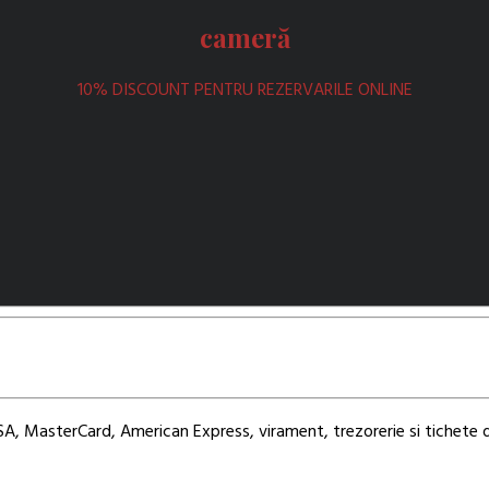
cameră
10% DISCOUNT PENTRU REZERVARILE ONLINE
, MasterCard, American Express, virament, trezorerie si tichete 