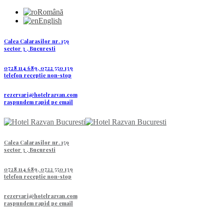
Română
English
Calea Calarasilor nr. 159
sector 3 , Bucuresti
0728 114 689, 0722 550 139
telefon receptie non-stop
rezervari@hotelrazvan.com
raspundem rapid pe email
Calea Calarasilor nr. 159
sector 3 , Bucuresti
0728 114 689, 0722 550 139
telefon receptie non-stop
rezervari@hotelrazvan.com
raspundem rapid pe email