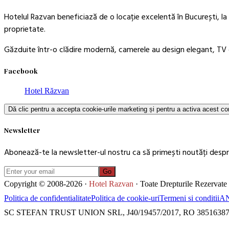
Hotelul Razvan beneficiază de o locație excelentă în București, la 
proprietate.
Găzduite într-o clădire modernă, camerele au design elegant, TV c
Facebook
Hotel Răzvan
Dă clic pentru a accepta cookie-urile marketing și pentru a activa acest co
Newsletter
Abonează-te la newsletter-ul nostru ca să primești noutăți despre
Go
Copyright © 2008-2026 ·
Hotel Razvan
· Toate Drepturile Rezervate
Politica de confidentialitate
Politica de cookie-uri
Termeni si conditii
A
SC STEFAN TRUST UNION SRL, J40/19457/2017, RO 3851638