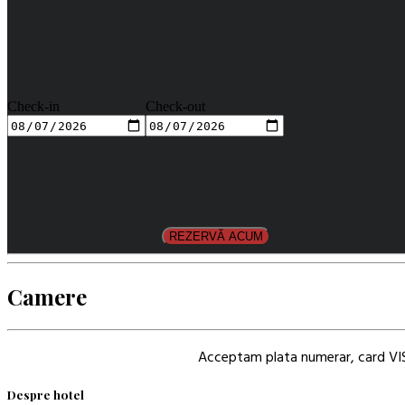
Check-in
Check-out
REZERVĂ ACUM
Camere
Acceptam plata numerar, card VISA
Despre hotel