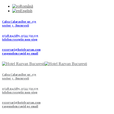
Română
English
Calea Calarasilor nr. 159
sector 3 , Bucuresti
0728 114 689, 0722 550 139
telefon receptie non-stop
rezervari@hotelrazvan.com
raspundem rapid pe email
Calea Calarasilor nr. 159
sector 3 , Bucuresti
0728 114 689, 0722 550 139
telefon receptie non-stop
rezervari@hotelrazvan.com
raspundem rapid pe email