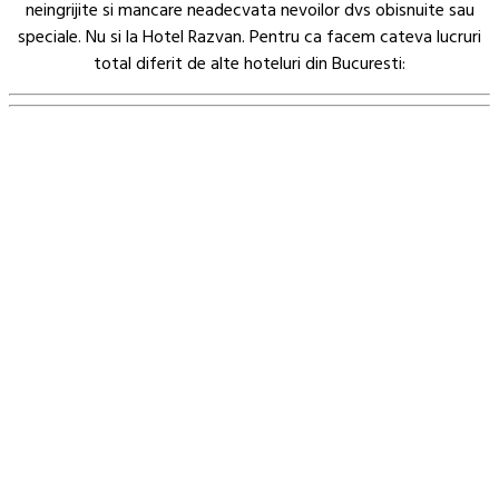
neingrijite si mancare neadecvata nevoilor dvs obisnuite sau
speciale. Nu si la Hotel Razvan. Pentru ca facem cateva lucruri
total diferit de alte hoteluri din Bucuresti:
5 motive sa rezervati acum o camera
Singurul hotel din Bucuresti al carui restaurant ofera la cerere
meniuri personalizate in functie de afectiuni sau convingeri
religioase.
Camere speciale pentru fumatori, nefumatori, camere