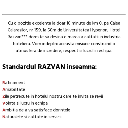
Cu o pozitie excelenta la doar 10 minute de km 0, pe Calea
Calarasilor, nr 159, la 50m de Universitatea Hyperion, Hotel
Razvan*** doreste sa devina o marca a calitatii in industria
hoteliera. Vom indeplini aceasta misiune construind o
atmosfera de incredere, respect si lucrul in echipa.
Standardul RAZVAN inseamna:
R
afinament
A
mabilitate
Z
ile petrecute in hotelul nostru care te invita se revii
V
ointa si lucru in echipa
A
mbitia de a va satisface dorintele
N
aturalete si calitate in servicii