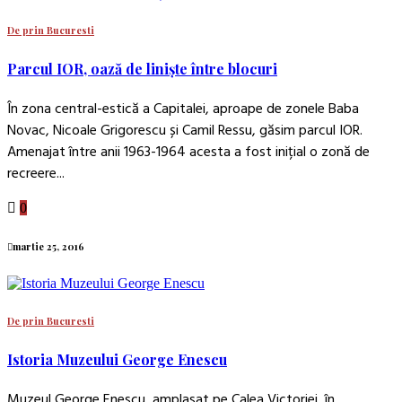
De prin Bucuresti
Parcul IOR, oază de liniște între blocuri
În zona central-estică a Capitalei, aproape de zonele Baba
Novac, Nicoale Grigorescu și Camil Ressu, găsim parcul IOR.
Amenajat între anii 1963-1964 acesta a fost inițial o zonă de
recreere...
0
martie 25, 2016
De prin Bucuresti
Istoria Muzeului George Enescu
Muzeul George Enescu, amplasat pe Calea Victoriei, în