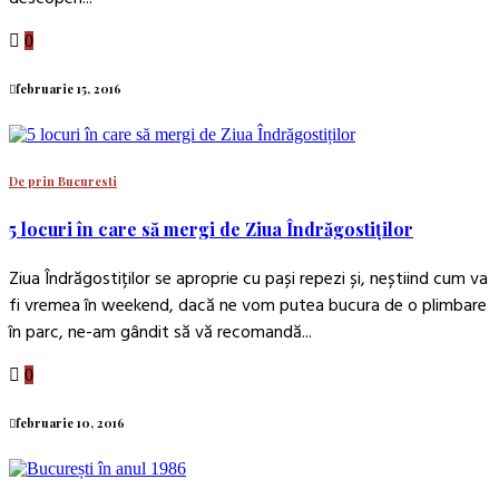
0
februarie 15, 2016
De prin Bucuresti
5 locuri în care să mergi de Ziua Îndrăgostiților
Ziua Îndrăgostiților se aproprie cu pași repezi și, neștiind cum va
fi vremea în weekend, dacă ne vom putea bucura de o plimbare
în parc, ne-am gândit să vă recomandă...
0
februarie 10, 2016