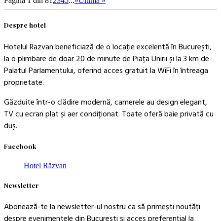
Pagina 1 din 8
1
2
3
4
5
...
»
Ultima »
Despre hotel
Hotelul Razvan beneficiază de o locație excelentă în București,
la o plimbare de doar 20 de minute de Piața Unirii și la 3 km de
Palatul Parlamentului, oferind acces gratuit la WiFi în întreaga
proprietate.
Găzduite într-o clădire modernă, camerele au design elegant,
TV cu ecran plat și aer condiționat. Toate oferă baie privată cu
duș.
Facebook
Hotel Răzvan
Newsletter
Abonează-te la newsletter-ul nostru ca să primești noutăți
despre evenimentele din București și acces preferențial la