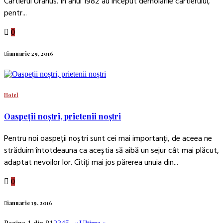
Cartierul Uranus. În anul 1982 au început demolările cartierului,
pentr...
0
ianuarie 29, 2016
Hotel
Oaspeții noștri, prietenii noștri
Pentru noi oaspeții noștri sunt cei mai importanți, de aceea ne
străduim întotdeauna ca aceștia să aibă un sejur cât mai plăcut,
adaptat nevoilor lor. Citiți mai jos părerea unuia din...
0
ianuarie 19, 2016