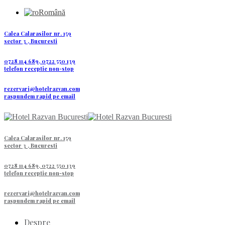
Română
Calea Calarasilor nr. 159
sector 3 , Bucuresti
0728 114 689, 0722 550 139
telefon receptie non-stop
rezervari@hotelrazvan.com
raspundem rapid pe email
Calea Calarasilor nr. 159
sector 3 , Bucuresti
0728 114 689, 0722 550 139
telefon receptie non-stop
rezervari@hotelrazvan.com
raspundem rapid pe email
Despre