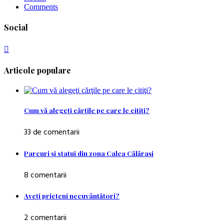
Comments
Social
Articole populare
Cum vă alegeţi cărţile pe care le citiţi?
33 de comentarii
Parcuri şi statui din zona Calea Călăraşi
8 comentarii
Aveţi prieteni necuvântători?
2 comentarii