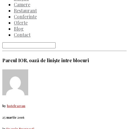
Camere
Restaurant
Conferinte
Oferte
Blog
Contact
Parcul IOR, oază de liniște între blocuri
by
hotelrazvan
25 martie 2016
in
De prin Bucuresti