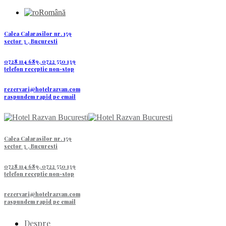
Română
Calea Calarasilor nr. 159
sector 3 , Bucuresti
0728 114 689, 0722 550 139
telefon receptie non-stop
rezervari@hotelrazvan.com
raspundem rapid pe email
Calea Calarasilor nr. 159
sector 3 , Bucuresti
0728 114 689, 0722 550 139
telefon receptie non-stop
rezervari@hotelrazvan.com
raspundem rapid pe email
Despre