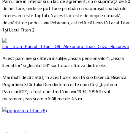
Parcul are în interior și un lac de agrement, cu o suprafață de 50
de hectare, unde se pot face plimbări cu vaporașul sau bărcile.
Interesant este faptul că acest lac este de origine naturală,
despărțit de podul Liviu Rebreanu, astfel încât există Lacul Titan
1 și Lacul Titan 2.
Acest parc are și câteva insulițe: „Insula pensionarilor”, „Insula
înecaților” și „Insula IOR” sunt doar câteva dintre ele.
Mai mult decât atât, în acest parc există și o biserică. Biserica
Pogorârea Sfântului Duh din lemn este numită și „bijuteria
Parcului IOR”; a fost construită în anii 1994-1996 în stil
maramureșean și are o înălțime de 45 m.