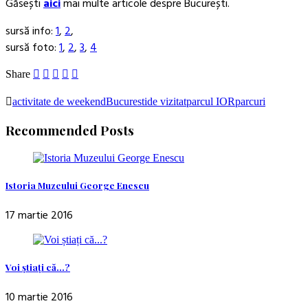
Găsești
aici
mai multe articole despre București.
sursă info:
1
,
2
,
sursă foto:
1
,
2
,
3
,
4
Share
activitate de weekend
Bucuresti
de vizitat
parcul IOR
parcuri
Recommended Posts
Istoria Muzeului George Enescu
17 martie 2016
Voi știați că…?
10 martie 2016