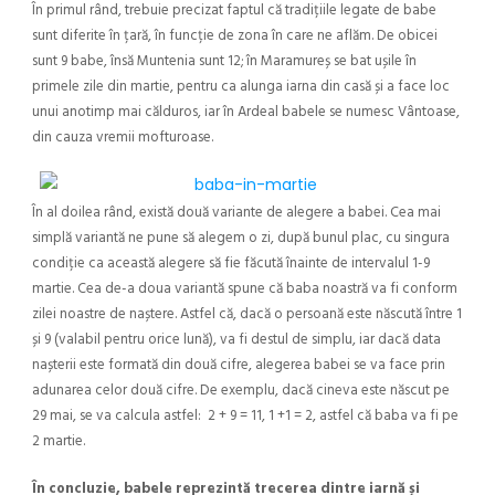
În primul rând, trebuie precizat faptul că tradițiile legate de babe
sunt diferite în țară, în funcție de zona în care ne aflăm. De obicei
sunt 9 babe, însă Muntenia sunt 12; în Maramureș se bat ușile în
primele zile din martie, pentru ca alunga iarna din casă și a face loc
unui anotimp mai călduros, iar în Ardeal babele se numesc Vântoase,
din cauza vremii mofturoase.
În al doilea rând, există două variante de alegere a babei. Cea mai
simplă variantă ne pune să alegem o zi, după bunul plac, cu singura
condiție ca această alegere să fie făcută înainte de intervalul 1-9
martie. Cea de-a doua variantă spune că baba noastră va fi conform
zilei noastre de naștere. Astfel că, dacă o persoană este născută între 1
și 9 (valabil pentru orice lună), va fi destul de simplu, iar dacă data
nașterii este formată din două cifre, alegerea babei se va face prin
adunarea celor două cifre. De exemplu, dacă cineva este născut pe
29 mai, se va calcula astfel: 2 + 9 = 11, 1 +1 = 2, astfel că baba va fi pe
2 martie.
În concluzie, babele reprezintă trecerea dintre iarnă și