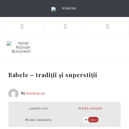
ROMÂNĂ
Babele – tradiții și superstiții
by
hotelrazvan
4 martie 2016
in
Fără categorie
Niciun comentariu
6563