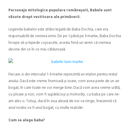
Personaje mitologice populare româneșeti, Babele sunt
văzute drept vestitoare ale primăverii.
Legenda babelor este strâns legată de Baba Dochia, care era
responsabilă de venirea iernii. De pe 1 până pe 9 martie, Baba Dochia
începe să-și lepede cojoacele, acesta fiind un semn că vremea
devine din ce în ce mai călduroasă.
Fiecare zi din intervalul 1-9 martie reprezintă un etalon pentru restul
anului. Dacă este vreme frumoasă și soare, vom avea parte de un an
bogat, în care toate ne vor merge bine. Dacă vom avea vreme urâtă,
cu ploaie și nori, vom fi supărăcioși și mohorâți, ca baba pe care ne-
am ales-o. Totuși, dacă în ziua aleasă de noi va ninge, înseamnă că
anul nostru va fi unul bogat, cu multe realizări.
Cum se alege baba?