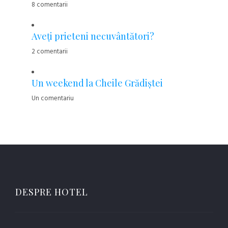
8 comentarii
Aveţi prieteni necuvântători?
2 comentarii
Un weekend la Cheile Grădiştei
Un comentariu
DESPRE HOTEL