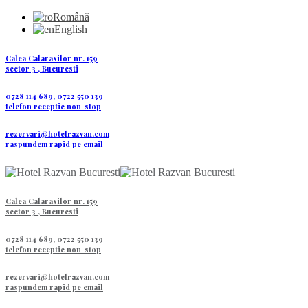
Română
English
Calea Calarasilor nr. 159
sector 3 , Bucuresti
0728 114 689, 0722 550 139
telefon receptie non-stop
rezervari@hotelrazvan.com
raspundem rapid pe email
Calea Calarasilor nr. 159
sector 3 , Bucuresti
0728 114 689, 0722 550 139
telefon receptie non-stop
rezervari@hotelrazvan.com
raspundem rapid pe email