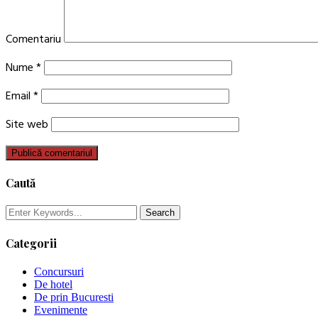
Comentariu
Nume
*
Email
*
Site web
Caută
Categorii
Concursuri
De hotel
De prin Bucuresti
Evenimente