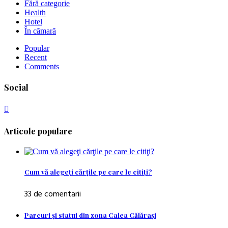
Fără categorie
Health
Hotel
În cămară
Popular
Recent
Comments
Social
Articole populare
Cum vă alegeţi cărţile pe care le citiţi?
33 de comentarii
Parcuri şi statui din zona Calea Călăraşi