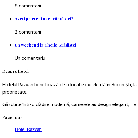
8 comentarii
Aveţi prieteni necuvântători?
2 comentarii
Un weekend la Cheile Grădiştei
Un comentariu
Despre hotel
Hotelul Razvan beneficiază de o locație excelentă în București, la 
proprietate.
Găzduite într-o clădire modernă, camerele au design elegant, TV c
Facebook
Hotel Răzvan