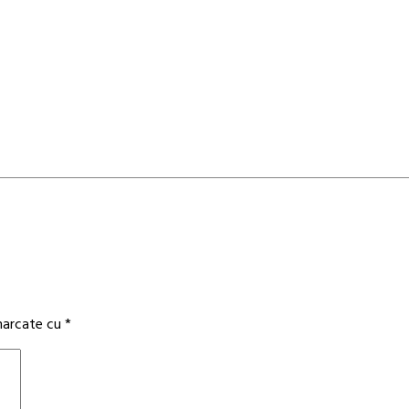
 marcate cu
*