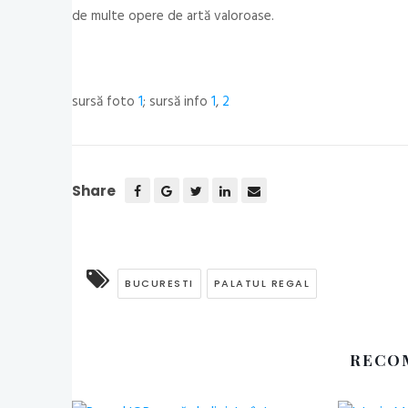
de multe opere de artă valoroase.
sursă foto
1
; sursă info
1
,
2
Share
BUCURESTI
PALATUL REGAL
RECO