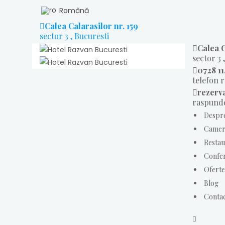
Română
Calea Calarasilor nr. 159
sector 3 , Bucuresti
Calea C
sector 3 
0728 11
telefon 
rezerv
raspunde
Despr
Camer
Restau
Confer
Oferte
Blog
Conta