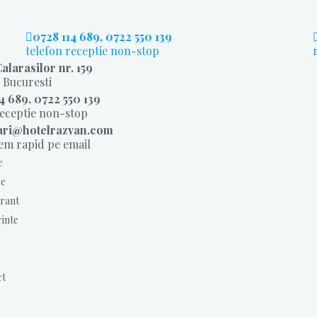
0728 114 689, 0722 550 139
telefon receptie non-stop
alarasilor nr. 159
, Bucuresti
4 689, 0722 550 139
receptie non-stop
ari@hotelrazvan.com
m rapid pe email
e
e
rant
inte
ct