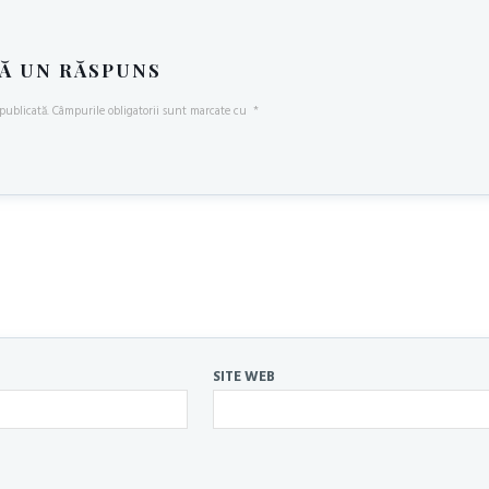
Ă UN RĂSPUNS
publicată.
Câmpurile obligatorii sunt marcate cu
*
SITE WEB