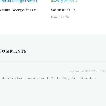
uzeului George Enescu
Voi știați că…?
10 martie 2016
COMMENTS
septembrie 28, 2015 at 10:2
alul palat a fost proiectat la ideea lui Carol al II-lea, arhitect Nenciulescu.