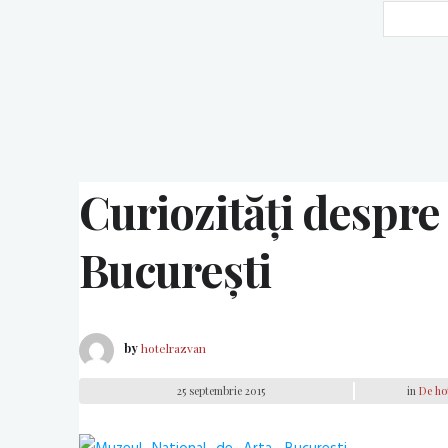
Curiozități despre
București
by
hotelrazvan
25 septembrie 2015
in
De ho