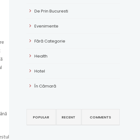
De Prin Bucuresti
Evenimente
Fără Categorie
are
t
Health
să
l
Hotel
În Cămară
până
POPULAR
RECENT
COMMENTS
estul