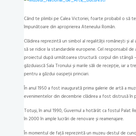
Când te plimbi pe Calea Victoriei, foarte probabil o să te
împunătoare din aproprierea Ateneului Român.
Clădirea reprezintă un simbol al regalității românești și al 
să se ridice la standardele europene. Cel responsabil de 
proiectul după următoarea structură: corpul din stângă – 
găzduiască Sala Tronului și marile săli de recepție, iar a tr
pentru a găzdui oaspeții princiari.
În anul 1950 a fost inaugurată prima galerie de artă a muze
evenimentelor din decembrie clădirea a fost distrusă în 
Totuși, în anul 1990, Guvernul a hotărât ca fostul Palat 
în 2000 în ample lucrări de renovare și reamenajare.
În momentul de față reprezintă un muzeu destul de cunosc