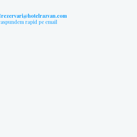
rezervari@hotelrazvan.com
raspundem rapid pe email