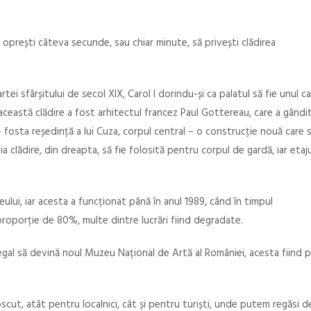
 oprești câteva secunde, sau chiar minute, să privești clădirea
artei sfârșitului de secol XIX, Carol I dorindu-și ca palatul să fie unul c
această clădire a fost arhitectul francez Paul Gottereau, care a gândi
fosta reședință a lui Cuza, corpul central – o construcție nouă care 
eia clădire, din dreapta, să fie folosită pentru corpul de gardă, iar etaju
ului, iar acesta a funcționat până în anul 1989, când în timpul
proporție de 80%, multe dintre lucrări fiind degradate.
Regal să devină noul Muzeu Național de Artă al României, acesta fiind 
ut, atât pentru localnici, cât și pentru turiști, unde putem regăsi d