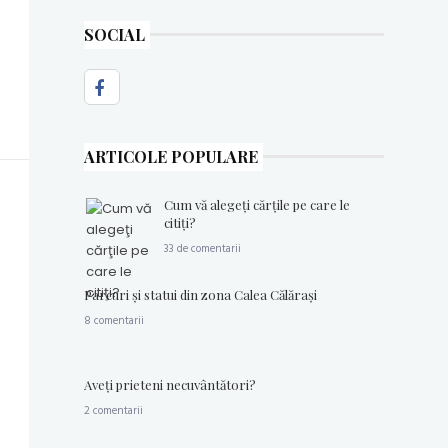
SOCIAL
ARTICOLE POPULARE
Cum vă alegeţi cărţile pe care le
citiţi?
33 de comentarii
Parcuri şi statui din zona Calea Călăraşi
8 comentarii
Aveţi prieteni necuvântători?
2 comentarii