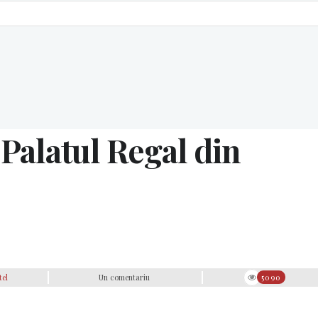
 Palatul Regal din
tel
Un comentariu
5090