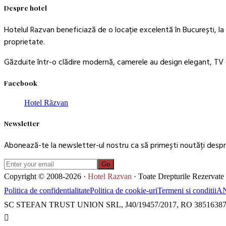
Despre hotel
Hotelul Razvan beneficiază de o locație excelentă în București, la 
proprietate.
Găzduite într-o clădire modernă, camerele au design elegant, TV c
Facebook
Hotel Răzvan
Newsletter
Abonează-te la newsletter-ul nostru ca să primești noutăți despre
Go
Copyright © 2008-2026 ·
Hotel Razvan
· Toate Drepturile Rezervate
Politica de confidentialitate
Politica de cookie-uri
Termeni si conditii
A
SC STEFAN TRUST UNION SRL, J40/19457/2017, RO 3851638