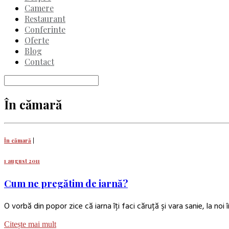
Camere
Restaurant
Conferinte
Oferte
Blog
Contact
În cămară
În cămară
|
1 august 2011
Cum ne pregătim de iarnă?
O vorbă din popor zice că iarna îţi faci căruţă şi vara sanie, la noi în
Citește mai mult