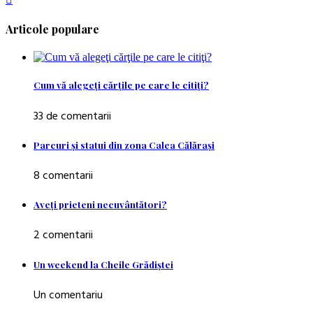
Articole populare
Cum vă alegeţi cărţile pe care le citiţi?
33 de comentarii
Parcuri şi statui din zona Calea Călăraşi
8 comentarii
Aveţi prieteni necuvântători?
2 comentarii
Un weekend la Cheile Grădiştei
Un comentariu