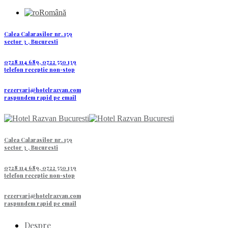
Română
Calea Calarasilor nr. 159
sector 3 , Bucuresti
0728 114 689, 0722 550 139
telefon receptie non-stop
rezervari@hotelrazvan.com
raspundem rapid pe email
Calea Calarasilor nr. 159
sector 3 , Bucuresti
0728 114 689, 0722 550 139
telefon receptie non-stop
rezervari@hotelrazvan.com
raspundem rapid pe email
Despre