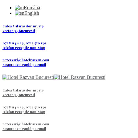
Română
English
Calea Calarasilor nr. 159
sector 3 , Bucuresti
0728 114 689, 0722 550 139
telefon receptie non-stop
rezervari@hotelrazvan.com
raspundem rapid pe email
Calea Calarasilor nr. 159
sector 3 , Bucuresti
0728 114 689, 0722 550 139
telefon receptie non-stop
rezervari@hotelrazvan.com
raspundem rapid pe email