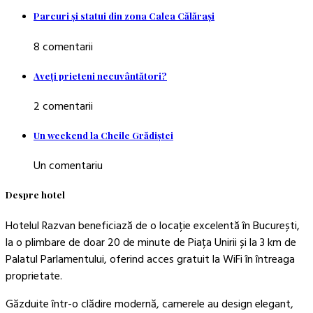
Parcuri şi statui din zona Calea Călăraşi
8 comentarii
Aveţi prieteni necuvântători?
2 comentarii
Un weekend la Cheile Grădiştei
Un comentariu
Despre hotel
Hotelul Razvan beneficiază de o locație excelentă în București,
la o plimbare de doar 20 de minute de Piața Unirii și la 3 km de
Palatul Parlamentului, oferind acces gratuit la WiFi în întreaga
proprietate.
Găzduite într-o clădire modernă, camerele au design elegant,