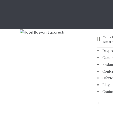
Calea C
sector 
Despr
Camer
Restau
Confer
Oferte
Blog
Conta