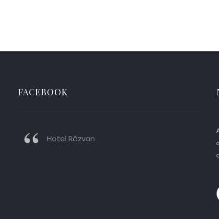
FACEBOOK
A
Hotel Răzvan
d
o