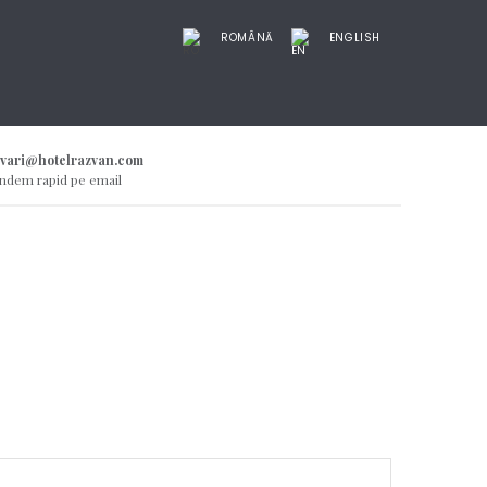
ROMÂNĂ
ENGLISH
rvari@hotelrazvan.com
ndem rapid pe email