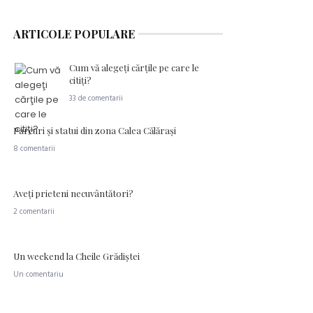
ARTICOLE POPULARE
Cum vă alegeţi cărţile pe care le
citiţi?
33 de comentarii
Parcuri şi statui din zona Calea Călăraşi
8 comentarii
Aveţi prieteni necuvântători?
2 comentarii
Un weekend la Cheile Grădiştei
Un comentariu