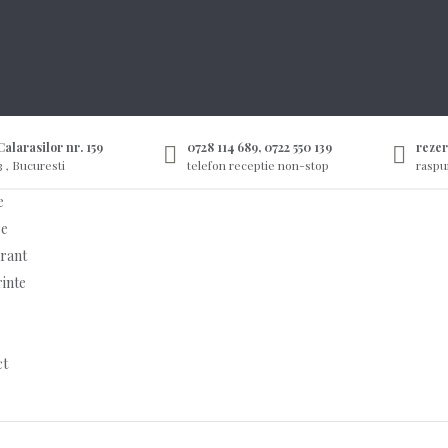
alarasilor nr. 159
0728 114 689, 0722 550 139
reze
3 , Bucuresti
telefon receptie non-stop
raspu
e
e
rant
inte
ct