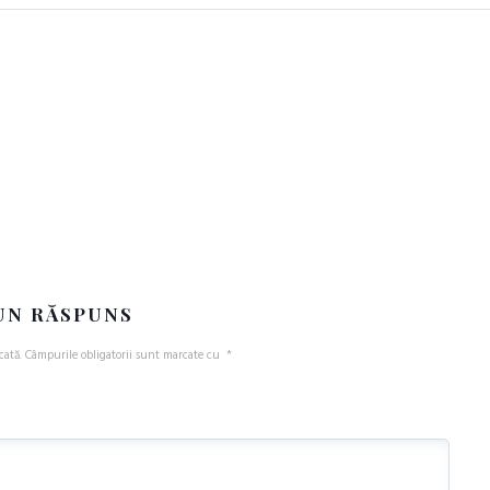
UN RĂSPUNS
cată.
Câmpurile obligatorii sunt marcate cu
*