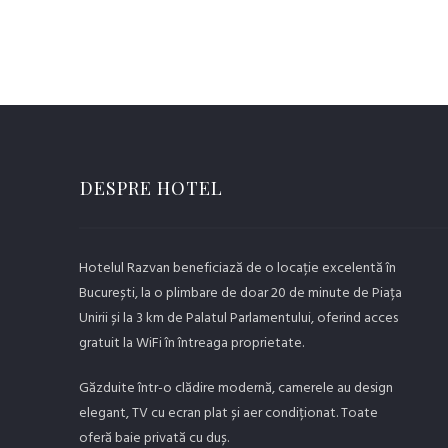
DESPRE HOTEL
Hotelul Razvan beneficiază de o locație excelentă în
București, la o plimbare de doar 20 de minute de Piața
Unirii și la 3 km de Palatul Parlamentului, oferind acces
gratuit la WiFi în întreaga proprietate.
Găzduite într-o clădire modernă, camerele au design
elegant, TV cu ecran plat și aer condiționat. Toate
oferă baie privată cu duș.