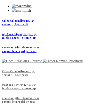
Română
English
Calea Calarasilor nr. 159
sector 3 , Bucuresti
0728 114 689, 0722 550 139
telefon receptie non-stop
rezervari@hotelrazvan.com
raspundem rapid pe email
Calea Calarasilor nr. 159
sector 3 , Bucuresti
0728 114 689, 0722 550 139
telefon receptie non-stop
rezervari@hotelrazvan.com
raspundem rapid pe email