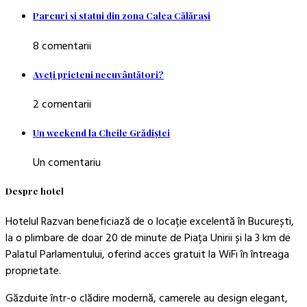
Parcuri şi statui din zona Calea Călăraşi
8 comentarii
Aveţi prieteni necuvântători?
2 comentarii
Un weekend la Cheile Grădiştei
Un comentariu
Despre hotel
Hotelul Razvan beneficiază de o locație excelentă în București,
la o plimbare de doar 20 de minute de Piața Unirii și la 3 km de
Palatul Parlamentului, oferind acces gratuit la WiFi în întreaga
proprietate.
Găzduite într-o clădire modernă, camerele au design elegant,