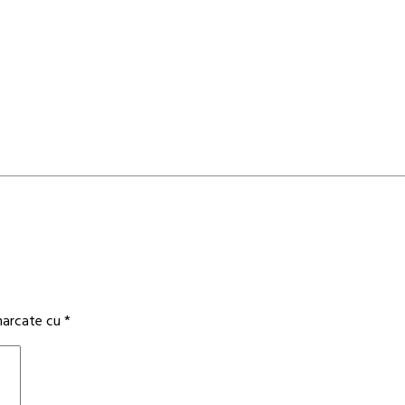
 marcate cu
*