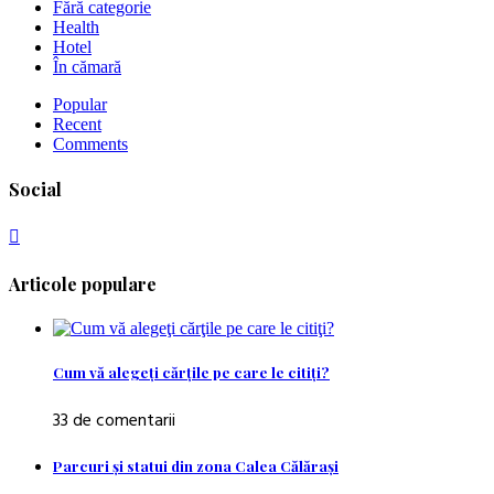
Fără categorie
Health
Hotel
În cămară
Popular
Recent
Comments
Social
Articole populare
Cum vă alegeţi cărţile pe care le citiţi?
33 de comentarii
Parcuri şi statui din zona Calea Călăraşi