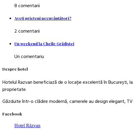
8 comentarii
Aveţi prieteni necuvântători?
2 comentarii
Un weekend la Cheile Grădiştei
Un comentariu
Despre hotel
Hotelul Razvan beneficiază de o locație excelentă în București, la 
proprietate.
Găzduite într-o clădire modernă, camerele au design elegant, TV c
Facebook
Hotel Răzvan