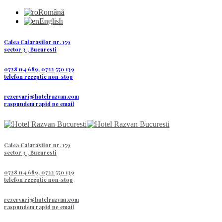
Română
English
Calea Calarasilor nr. 159
sector 3 , Bucuresti
0728 114 689, 0722 550 139
telefon receptie non-stop
rezervari@hotelrazvan.com
raspundem rapid pe email
Calea Calarasilor nr. 159
sector 3 , Bucuresti
0728 114 689, 0722 550 139
telefon receptie non-stop
rezervari@hotelrazvan.com
raspundem rapid pe email