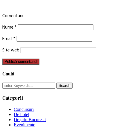
Comentariu
Nume
*
Email
*
Site web
Caută
Categorii
Concursuri
De hotel
De prin Bucuresti
Evenimente