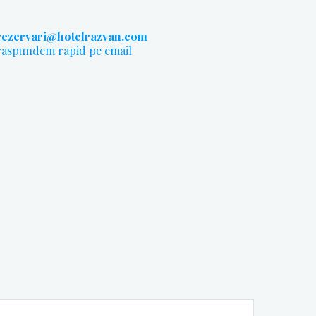
rezervari@hotelrazvan.com
raspundem rapid pe email