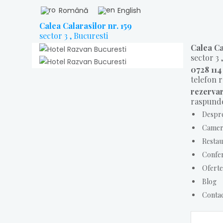
Română
English
Calea Calarasilor nr. 159
sector 3 , Bucuresti
Calea Ca
sector 3 
0728 114
telefon 
rezerva
raspunde
Despr
Camer
Restau
Confer
Oferte
Blog
Conta