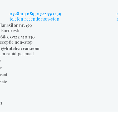
0728 114 689, 0722 550 139
telefon receptie non-stop
larasilor nr. 159
, Bucuresti
 689, 0722 550 139
receptie non-stop
ri@hotelrazvan.com
m rapid pe email
e
e
rant
inte
ct