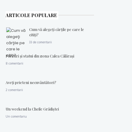
ARTICOLE POPULARE
Cum vă alegeţi cărţile pe care le
citiţi?
33 de comentarii
Parcuri şi statui din zona Calea Călăraşi
8 comentarii
Aveţi prieteni necuvântători?
2 comentarii
Un weekend la Cheile Grădiştei
Un comentariu