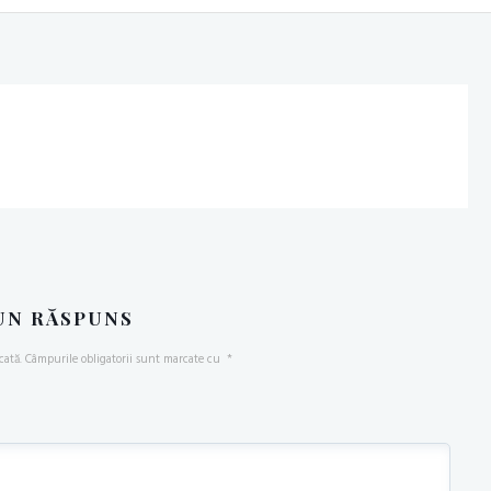
UN RĂSPUNS
cată.
Câmpurile obligatorii sunt marcate cu
*