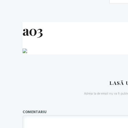
a03
LASĂ 
Adresa ta de email nu va fi publi
COMENTARIU