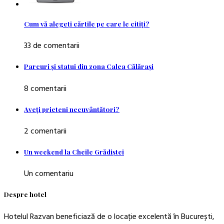
Cum vă alegeţi cărţile pe care le citiţi?
33 de comentarii
Parcuri şi statui din zona Calea Călăraşi
8 comentarii
Aveţi prieteni necuvântători?
2 comentarii
Un weekend la Cheile Grădiştei
Un comentariu
Despre hotel
Hotelul Razvan beneficiază de o locație excelentă în București,