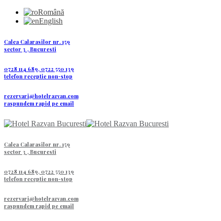
Română
English
Calea Calarasilor nr. 159
sector 3 , Bucuresti
0728 114 689, 0722 550 139
telefon receptie non-stop
rezervari@hotelrazvan.com
raspundem rapid pe email
Calea Calarasilor nr. 159
sector 3 , Bucuresti
0728 114 689, 0722 550 139
telefon receptie non-stop
rezervari@hotelrazvan.com
raspundem rapid pe email