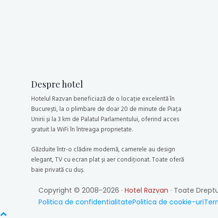
Despre hotel
Hotelul Razvan beneficiază de o locație excelentă în
București, la o plimbare de doar 20 de minute de Piața
Unirii și la 3 km de Palatul Parlamentului, oferind acces
gratuit la WiFi în întreaga proprietate.
Găzduite într-o clădire modernă, camerele au design
elegant, TV cu ecran plat și aer condiționat. Toate oferă
baie privată cu duș.
Copyright © 2008-2026 ·
Hotel Razvan
· Toate Dreptu
Politica de confidentialitate
Politica de cookie-uri
Term