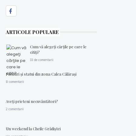
ARTICOLE POPULARE
Cum vă alegeţi cărţile pe care le
citiţi?
33 de comentarii
Parcuri şi statui din zona Calea Călăraşi
8 comentarii
Aveţi prieteni necuvântători?
2 comentarii
Un weekend la Cheile Grădiştei