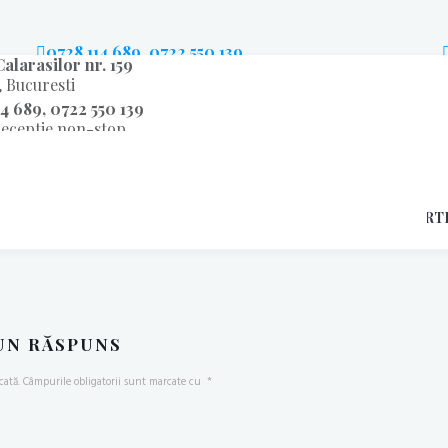
0728 114 689, 0722 550 139
alarasilor nr. 159
telefon receptie non-stop
, Bucuresti
4 689, 0722 550 139
receptie non-stop
ari@hotelrazvan.com
em rapid pe email
RE
CAMERE
RESTAURANT
CONFERINTE
OFERT
UN RĂSPUNS
cată.
Câmpurile obligatorii sunt marcate cu
*