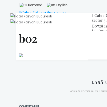
Română
English
Calea Calarasilor nr. 159
Calea C
sector 3 , Bucuresti
sector 3 
0728 11
telefon 
b02
rezerv
raspund
DESP
LASĂ 
Adresa ta de email nu va fi publi
COMENTARIU