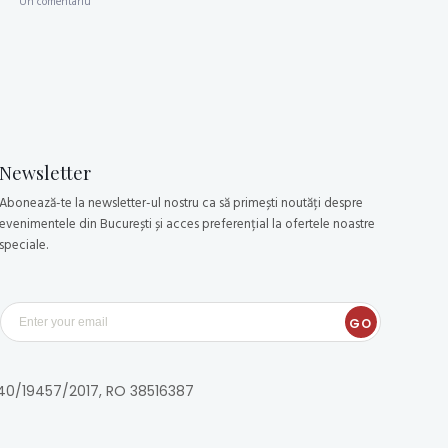
Un comentariu
Newsletter
Abonează-te la newsletter-ul nostru ca să primești noutăți despre
evenimentele din București și acces preferențial la ofertele noastre
speciale.
GO
40/19457/2017, RO 38516387