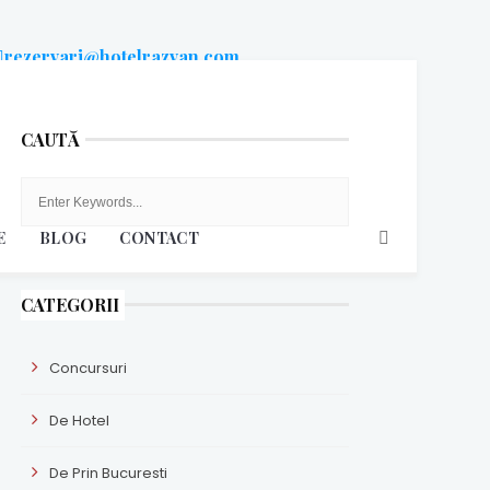
rezervari@hotelrazvan.com
raspundem rapid pe email
CAUTĂ
E
BLOG
CONTACT
CATEGORII
Concursuri
De Hotel
De Prin Bucuresti