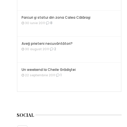
Parcuri şi statui din zona Calea Călăraşi
8
30 iunie 2011
Aveţi prieteni necuvântători?
2
30 august 2011
Un weekend la Cheile Grădiştei
1
22 septembrie 2011
SOCIAL