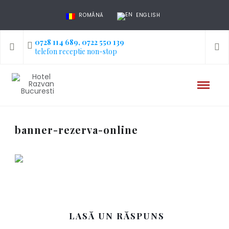
ROMÂNĂ
ENGLISH
0728 114 689, 0722 550 139
telefon receptie non-stop
banner-rezerva-online
LASĂ UN RĂSPUNS