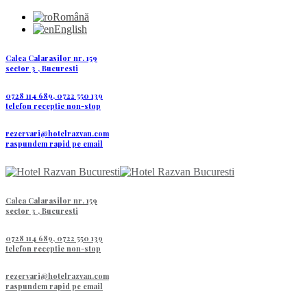
Română
English
Calea Calarasilor nr. 159
sector 3 , Bucuresti
0728 114 689, 0722 550 139
telefon receptie non-stop
rezervari@hotelrazvan.com
raspundem rapid pe email
Calea Calarasilor nr. 159
sector 3 , Bucuresti
0728 114 689, 0722 550 139
telefon receptie non-stop
rezervari@hotelrazvan.com
raspundem rapid pe email