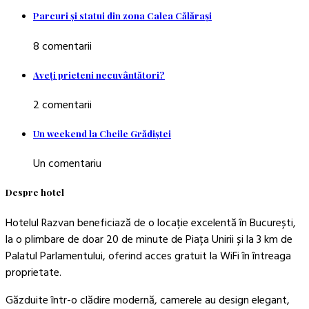
Parcuri şi statui din zona Calea Călăraşi
8 comentarii
Aveţi prieteni necuvântători?
2 comentarii
Un weekend la Cheile Grădiştei
Un comentariu
Despre hotel
Hotelul Razvan beneficiază de o locație excelentă în București,
la o plimbare de doar 20 de minute de Piața Unirii și la 3 km de
Palatul Parlamentului, oferind acces gratuit la WiFi în întreaga
proprietate.
Găzduite într-o clădire modernă, camerele au design elegant,