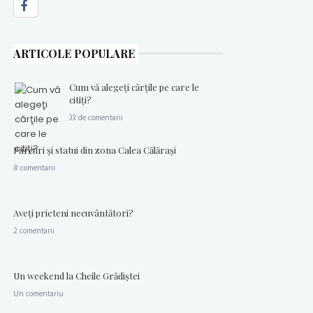
ARTICOLE POPULARE
Cum vă alegeţi cărţile pe care le
citiţi?
33 de comentarii
Parcuri şi statui din zona Calea Călăraşi
8 comentarii
Aveţi prieteni necuvântători?
2 comentarii
Un weekend la Cheile Grădiştei
Un comentariu