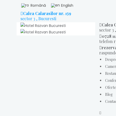
Welcome
Română
English
to
Calea Calarasilor nr. 159
All
sector 3 , Bucuresti
in
Calea C
One
sector 3 
Accessibility
0728 11
telefon 
screen
rezerv
reader.
raspunde
To
Despr
start
Camer
the
Restau
All
in
Confer
One
Oferte
Accessibility
Blog
screen
Conta
reader,
press