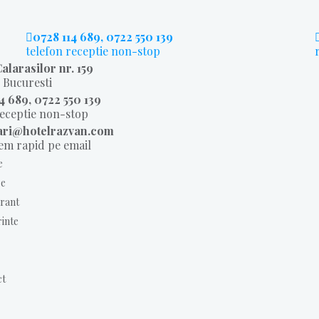
0728 114 689, 0722 550 139
telefon receptie non-stop
alarasilor nr. 159
, Bucuresti
4 689, 0722 550 139
receptie non-stop
ari@hotelrazvan.com
m rapid pe email
e
e
rant
inte
ct