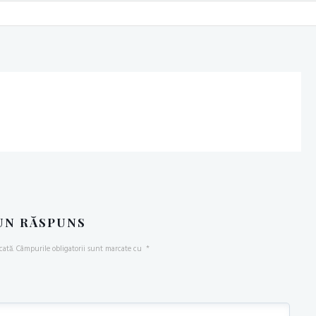
UN RĂSPUNS
cată.
Câmpurile obligatorii sunt marcate cu
*