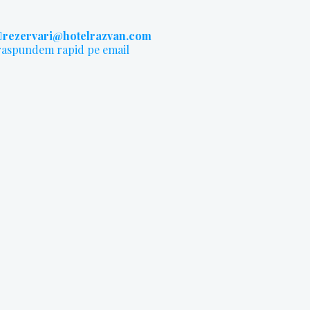
rezervari@hotelrazvan.com
raspundem rapid pe email