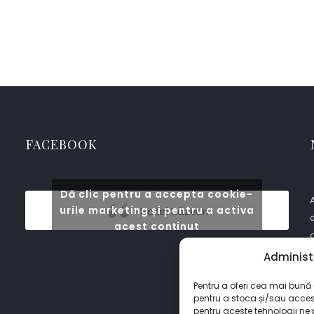
FACEBOOK
Dă clic pentru a accepta cookie-
A
urile marketing și pentru a activa
Hotel Răzvan
d
acest conținut
o
Administ
Pentru a oferi cea mai bună e
pentru a stoca și/sau acces
pentru aceste tehnologii ne