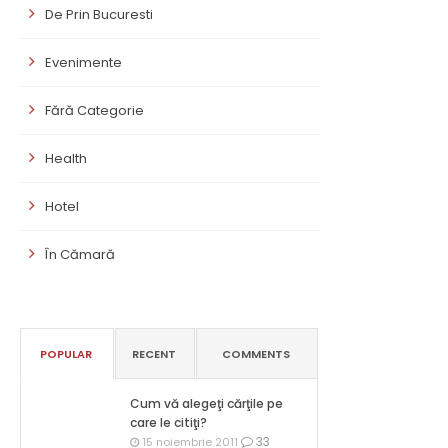
De Prin Bucuresti
Evenimente
Fără Categorie
Health
Hotel
În Cămară
POPULAR
RECENT
COMMENTS
Cum vă alegeţi cărţile pe
care le citiţi?
33
15 noiembrie 2011