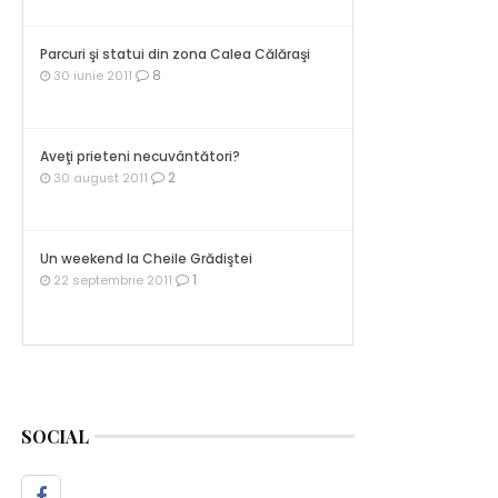
Parcuri şi statui din zona Calea Călăraşi
8
30 iunie 2011
Aveţi prieteni necuvântători?
2
30 august 2011
Un weekend la Cheile Grădiştei
1
22 septembrie 2011
SOCIAL