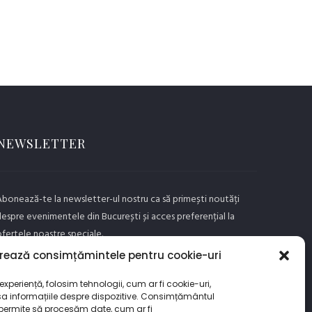
NEWSLETTER
bonează-te la newsletter-ul nostru ca să primești noutăți
espre evenimentele din București și acces preferențial la
fertele noastre speciale.
rează consimțămintele pentru cookie-uri
xperiență, folosim tehnologii, cum ar fi cookie-uri,
GO
a informațiile despre dispozitive. Consimțământul
 permite să procesăm date, cum ar fi