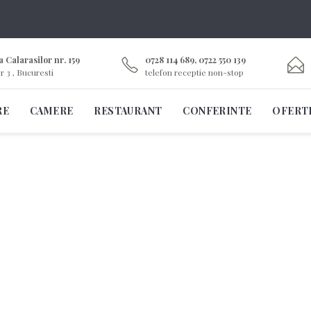
 Calarasilor nr. 159
0728 114 689, 0722 550 139
r 3 , Bucuresti
telefon receptie non-stop
RE
CAMERE
RESTAURANT
CONFERINTE
OFERT