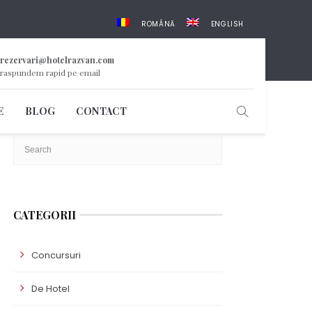
ROMÂNĂ
ENGLISH
rezervari@hotelrazvan.com
raspundem rapid pe email
CAUTĂ
E
BLOG
CONTACT
CATEGORII
Concursuri
De Hotel