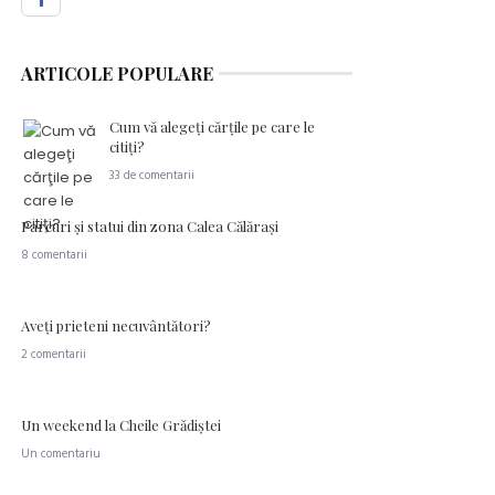
ARTICOLE POPULARE
Cum vă alegeţi cărţile pe care le
citiţi?
33 de comentarii
Parcuri şi statui din zona Calea Călăraşi
8 comentarii
Aveţi prieteni necuvântători?
2 comentarii
Un weekend la Cheile Grădiştei
Un comentariu