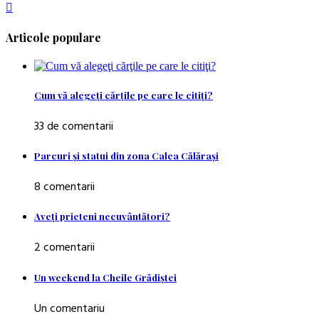
Articole populare
Cum vă alegeţi cărţile pe care le citiţi?
33 de comentarii
Parcuri şi statui din zona Calea Călăraşi
8 comentarii
Aveţi prieteni necuvântători?
2 comentarii
Un weekend la Cheile Grădiştei
Un comentariu