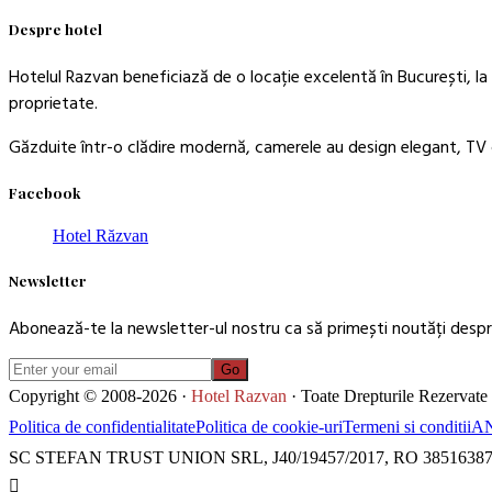
Despre hotel
Hotelul Razvan beneficiază de o locație excelentă în București, la 
proprietate.
Găzduite într-o clădire modernă, camerele au design elegant, TV c
Facebook
Hotel Răzvan
Newsletter
Abonează-te la newsletter-ul nostru ca să primești noutăți despre
Go
Copyright © 2008-2026 ·
Hotel Razvan
· Toate Drepturile Rezervate
Politica de confidentialitate
Politica de cookie-uri
Termeni si conditii
A
SC STEFAN TRUST UNION SRL, J40/19457/2017, RO 3851638