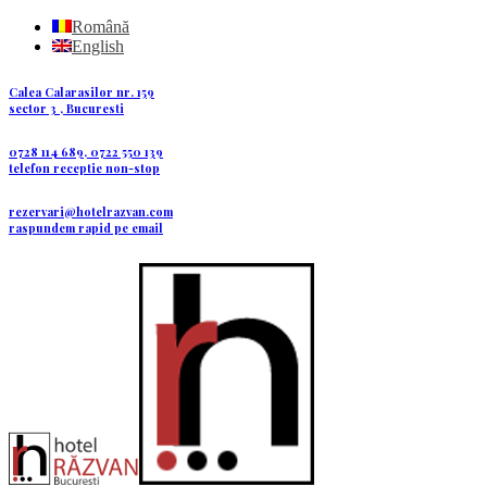
Română
English
Calea Calarasilor nr. 159
sector 3 , Bucuresti
0728 114 689, 0722 550 139
telefon receptie non-stop
rezervari@hotelrazvan.com
raspundem rapid pe email