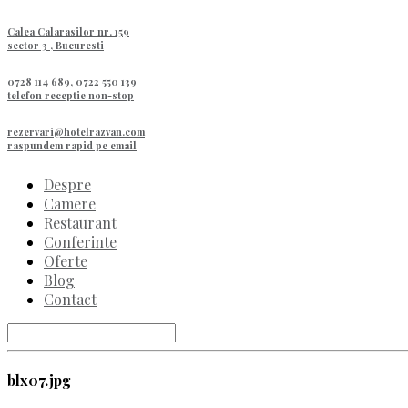
Calea Calarasilor nr. 159
sector 3 , Bucuresti
0728 114 689, 0722 550 139
telefon receptie non-stop
rezervari@hotelrazvan.com
raspundem rapid pe email
Despre
Camere
Restaurant
Conferinte
Oferte
Blog
Contact
blx07.jpg