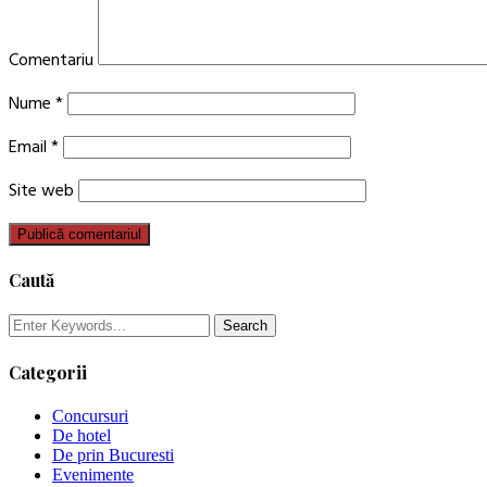
Comentariu
Nume
*
Email
*
Site web
Caută
Categorii
Concursuri
De hotel
De prin Bucuresti
Evenimente