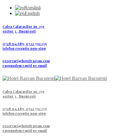
Română
English
Calea Calarasilor nr. 159
sector 3 , Bucuresti
0728 114 689, 0722 550 139
telefon receptie non-stop
rezervari@hotelrazvan.com
raspundem rapid pe email
Calea Calarasilor nr. 159
sector 3 , Bucuresti
0728 114 689, 0722 550 139
telefon receptie non-stop
rezervari@hotelrazvan.com
raspundem rapid pe email