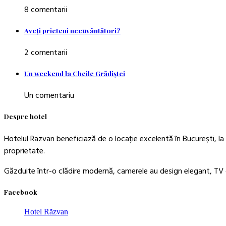
8 comentarii
Aveţi prieteni necuvântători?
2 comentarii
Un weekend la Cheile Grădiştei
Un comentariu
Despre hotel
Hotelul Razvan beneficiază de o locație excelentă în București, la 
proprietate.
Găzduite într-o clădire modernă, camerele au design elegant, TV c
Facebook
Hotel Răzvan