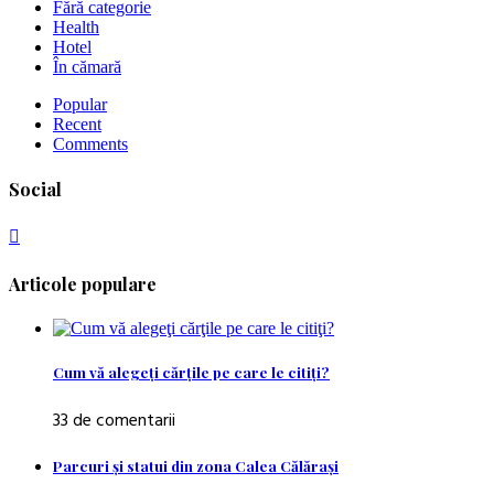
Fără categorie
Health
Hotel
În cămară
Popular
Recent
Comments
Social
Articole populare
Cum vă alegeţi cărţile pe care le citiţi?
33 de comentarii
Parcuri şi statui din zona Calea Călăraşi