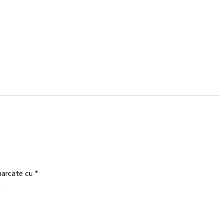
 marcate cu
*