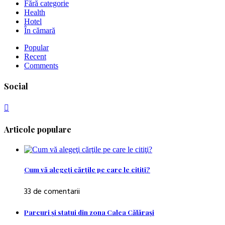
Fără categorie
Health
Hotel
În cămară
Popular
Recent
Comments
Social
Articole populare
Cum vă alegeţi cărţile pe care le citiţi?
33 de comentarii
Parcuri şi statui din zona Calea Călăraşi