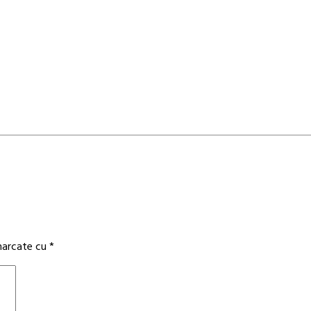
 marcate cu
*