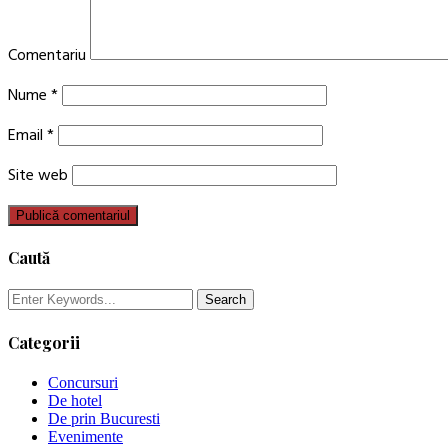
Comentariu
Nume
*
Email
*
Site web
Caută
Categorii
Concursuri
De hotel
De prin Bucuresti
Evenimente