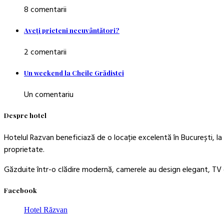
8 comentarii
Aveţi prieteni necuvântători?
2 comentarii
Un weekend la Cheile Grădiştei
Un comentariu
Despre hotel
Hotelul Razvan beneficiază de o locație excelentă în București, la 
proprietate.
Găzduite într-o clădire modernă, camerele au design elegant, TV c
Facebook
Hotel Răzvan