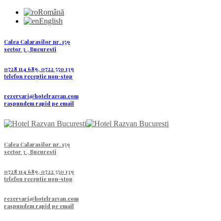
Română
English
Calea Calarasilor nr. 159
sector 3 , Bucuresti
0728 114 689, 0722 550 139
telefon receptie non-stop
rezervari@hotelrazvan.com
raspundem rapid pe email
Calea Calarasilor nr. 159
sector 3 , Bucuresti
0728 114 689, 0722 550 139
telefon receptie non-stop
rezervari@hotelrazvan.com
raspundem rapid pe email