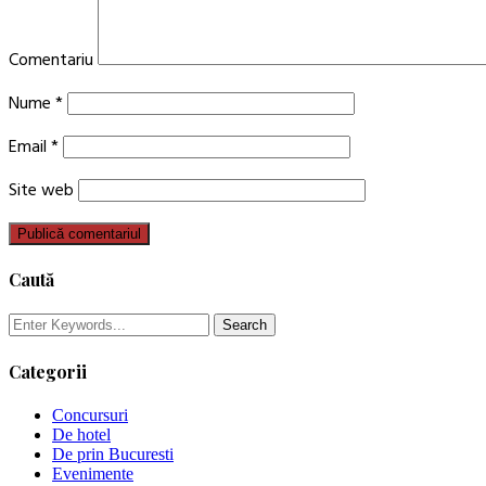
Comentariu
Nume
*
Email
*
Site web
Caută
Categorii
Concursuri
De hotel
De prin Bucuresti
Evenimente