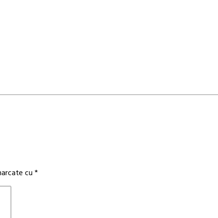
 marcate cu
*