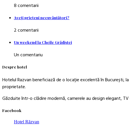
8 comentarii
Aveţi prieteni necuvântători?
2 comentarii
Un weekend la Cheile Grădiştei
Un comentariu
Despre hotel
Hotelul Razvan beneficiază de o locație excelentă în București, la 
proprietate.
Găzduite într-o clădire modernă, camerele au design elegant, TV c
Facebook
Hotel Răzvan