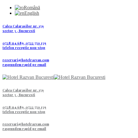
Română
English
Calea Calarasilor nr. 159
sector 3 , Bucuresti
0728 114 689, 0722 550 139
telefon receptie non-stop
rezervari@hotelrazvan.com
raspundem rapid pe email
Calea Calarasilor nr. 159
sector 3 , Bucuresti
0728 114 689, 0722 550 139
telefon receptie non-stop
rezervari@hotelrazvan.com
raspundem rapid pe email