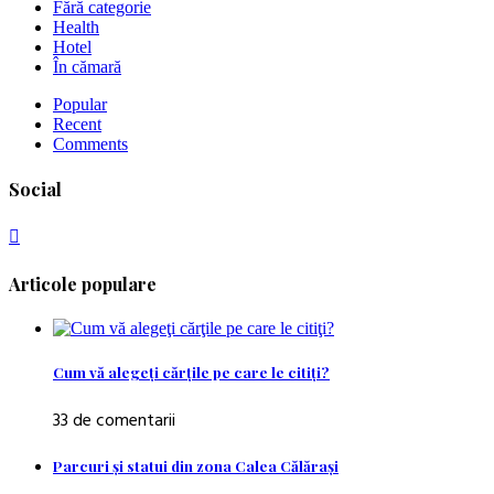
Fără categorie
Health
Hotel
În cămară
Popular
Recent
Comments
Social
Articole populare
Cum vă alegeţi cărţile pe care le citiţi?
33 de comentarii
Parcuri şi statui din zona Calea Călăraşi