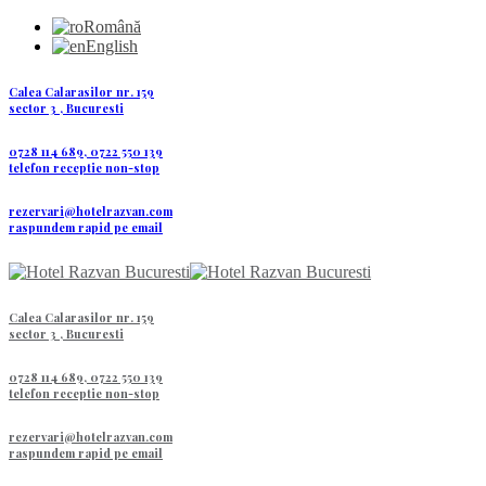
Română
English
Calea Calarasilor nr. 159
sector 3 , Bucuresti
0728 114 689, 0722 550 139
telefon receptie non-stop
rezervari@hotelrazvan.com
raspundem rapid pe email
Calea Calarasilor nr. 159
sector 3 , Bucuresti
0728 114 689, 0722 550 139
telefon receptie non-stop
rezervari@hotelrazvan.com
raspundem rapid pe email