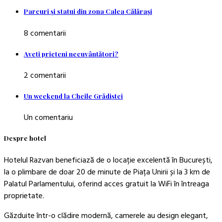
Parcuri şi statui din zona Calea Călăraşi
8 comentarii
Aveţi prieteni necuvântători?
2 comentarii
Un weekend la Cheile Grădiştei
Un comentariu
Despre hotel
Hotelul Razvan beneficiază de o locație excelentă în București,
la o plimbare de doar 20 de minute de Piața Unirii și la 3 km de
Palatul Parlamentului, oferind acces gratuit la WiFi în întreaga
proprietate.
Găzduite într-o clădire modernă, camerele au design elegant,