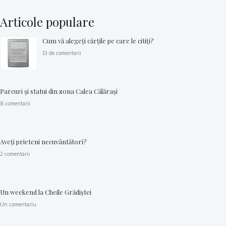
Articole populare
Cum vă alegeţi cărţile pe care le citiţi?
33 de comentarii
Parcuri şi statui din zona Calea Călăraşi
8 comentarii
Aveţi prieteni necuvântători?
2 comentarii
Un weekend la Cheile Grădiştei
Un comentariu