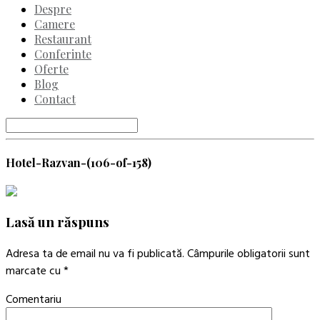
the
Despre
screen
Camere
reader
Restaurant
to
Conferinte
help
Oferte
you
Blog
navigate
and
Contact
interact
with
the
content.
Hotel-Razvan-(106-of-158)
Lasă un răspuns
Adresa ta de email nu va fi publicată.
Câmpurile obligatorii sunt
marcate cu
*
Comentariu