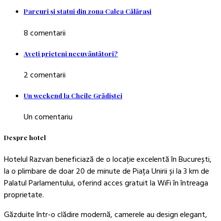
Parcuri şi statui din zona Calea Călăraşi
8 comentarii
Aveţi prieteni necuvântători?
2 comentarii
Un weekend la Cheile Grădiştei
Un comentariu
Despre hotel
Hotelul Razvan beneficiază de o locație excelentă în București,
la o plimbare de doar 20 de minute de Piața Unirii și la 3 km de
Palatul Parlamentului, oferind acces gratuit la WiFi în întreaga
proprietate.
Găzduite într-o clădire modernă, camerele au design elegant,