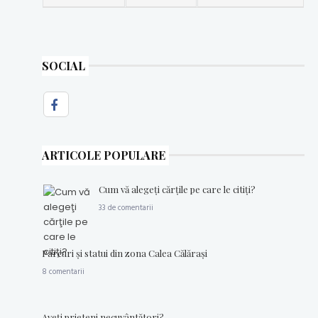
SOCIAL
ARTICOLE POPULARE
Cum vă alegeţi cărţile pe care le citiţi?
33 de comentarii
Parcuri şi statui din zona Calea Călăraşi
8 comentarii
Aveţi prieteni necuvântători?