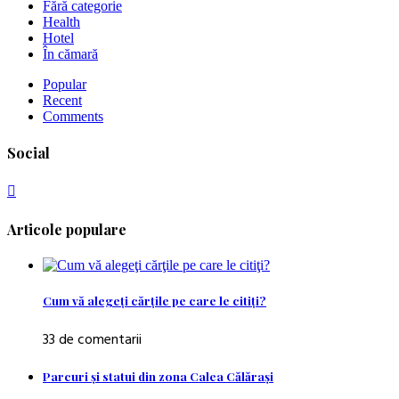
Fără categorie
Health
Hotel
În cămară
Popular
Recent
Comments
Social
Articole populare
Cum vă alegeţi cărţile pe care le citiţi?
33 de comentarii
Parcuri şi statui din zona Calea Călăraşi