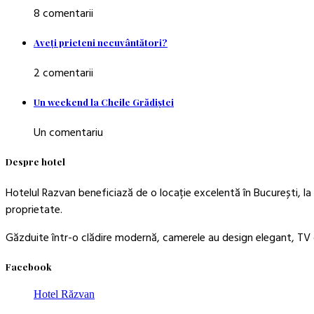
8 comentarii
Aveţi prieteni necuvântători?
2 comentarii
Un weekend la Cheile Grădiştei
Un comentariu
Despre hotel
Hotelul Razvan beneficiază de o locație excelentă în București, la 
proprietate.
Găzduite într-o clădire modernă, camerele au design elegant, TV c
Facebook
Hotel Răzvan