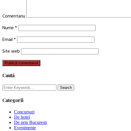
Comentariu
Nume
*
Email
*
Site web
Caută
Categorii
Concursuri
De hotel
De prin Bucuresti
Evenimente