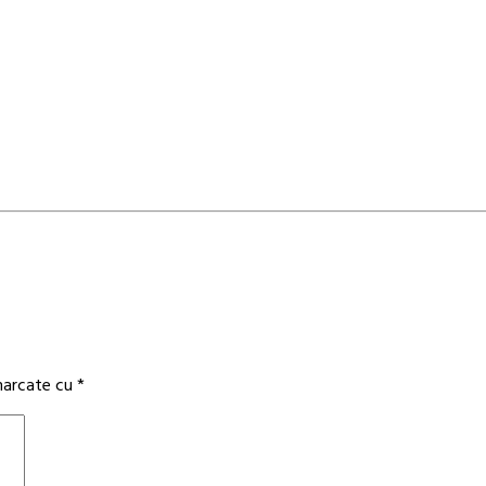
 marcate cu
*