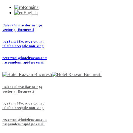
Română
English
Calea Calarasilor nr. 159
sector 3 , Bucuresti
0728 114 689, 0722 550 139
telefon receptie non-stop
rezervari@hotelrazvan.com
raspundem rapid pe email
Calea Calarasilor nr. 159
sector 3 , Bucuresti
0728 114 689, 0722 550 139
telefon receptie non-stop
rezervari@hotelrazvan.com
raspundem rapid pe email