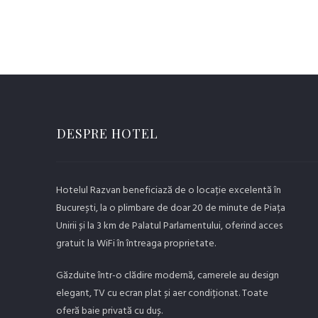
DESPRE HOTEL
Hotelul Razvan beneficiază de o locație excelentă în
București, la o plimbare de doar 20 de minute de Piața
Unirii și la 3 km de Palatul Parlamentului, oferind acces
gratuit la WiFi în întreaga proprietate.
Găzduite într-o clădire modernă, camerele au design
elegant, TV cu ecran plat și aer condiționat. Toate
oferă baie privată cu duș.