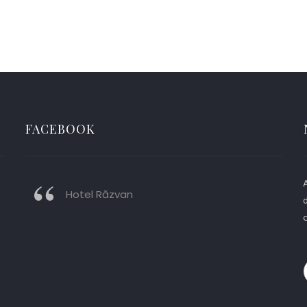
FACEBOOK
A
Hotel Răzvan
d
o