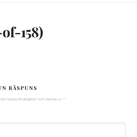
of-158)
UN RĂSPUNS
cată.
Câmpurile obligatorii sunt marcate cu
*