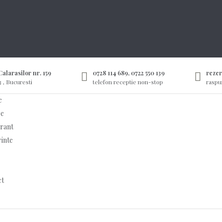
alarasilor nr. 159
0728 114 689, 0722 550 139
reze
3 , Bucuresti
telefon receptie non-stop
raspu
e
e
rant
inte
ct