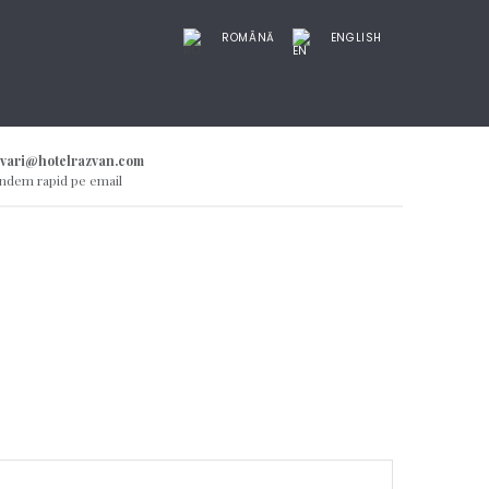
ROMÂNĂ
ENGLISH
rvari@hotelrazvan.com
ndem rapid pe email