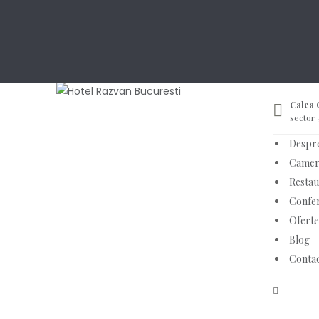
Calea C
sector 
Despr
Camer
Restau
Confer
Oferte
Blog
Conta