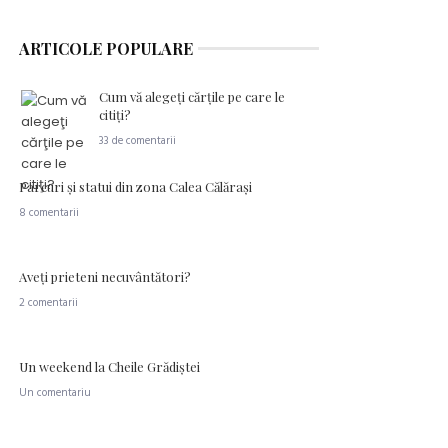
ARTICOLE POPULARE
Cum vă alegeţi cărţile pe care le
citiţi?
33 de comentarii
Parcuri şi statui din zona Calea Călăraşi
8 comentarii
Aveţi prieteni necuvântători?
2 comentarii
Un weekend la Cheile Grădiştei
Un comentariu