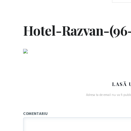
Hotel-Razvan-(96-
LASĂ 
Adresa ta de email nu va fi publi
COMENTARIU