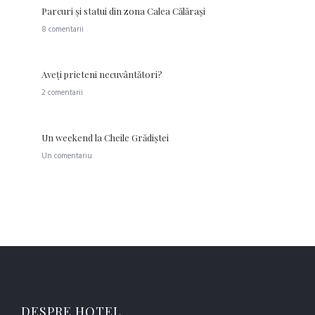
Parcuri şi statui din zona Calea Călăraşi
8 comentarii
Aveţi prieteni necuvântători?
2 comentarii
Un weekend la Cheile Grădiştei
Un comentariu
DESPRE HOTEL