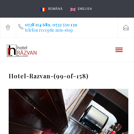
ROMÂNĂ
ENGLISH
0728 114 689, 0722 550 139
telefon receptie non-stop
Hotel-Razvan-(99-of-158)