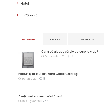
Hotel
În Cămară
POPULAR
RECENT
COMMENTS
Cum vă alegeţi cărţile pe care le citiţi?
33
15 noiembrie 2011
Parcuri şi statui din zona Calea Călăraşi
8
30 iunie 2011
Aveţi prieteni necuvântători?
2
30 august 2011