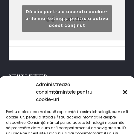
Dă clic pentru a accepta cookie-
urile marketing și pentru a activa
Hotel Răzvan
acest conținut
NEWSLETTER
Administrează
consimțămintele pentru
cookie-uri
Abonează-te la newsletter-ul nostru ca să primești noutăți
despre evenimentele din București și acces preferențial la
Pentru a oferi cea mai bună experiență, folosim tehnologii, cum ar fi
ofertele noastre speciale.
cookie-uri, pentru a stoca și/sau accesa informațiile despre
dispozitive. Consimțământul pentru aceste tehnologii ne permite
să procesăm date, cum ar fi comportamentul de navigare sau ID-
uri unice pe acest site. Dacă nu îți dai consimțământul sau îți