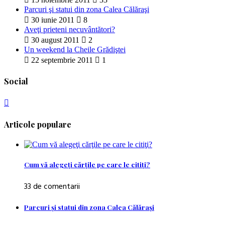
Parcuri şi statui din zona Calea Călăraşi
30 iunie 2011
8
Aveţi prieteni necuvântători?
30 august 2011
2
Un weekend la Cheile Grădiştei
22 septembrie 2011
1
Social
Articole populare
Cum vă alegeţi cărţile pe care le citiţi?
33 de comentarii
Parcuri şi statui din zona Calea Călăraşi