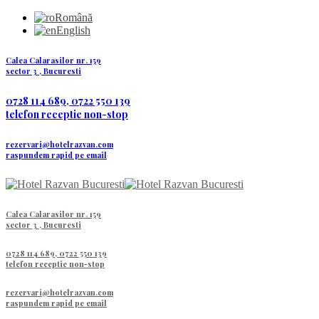
Română
English
Calea Calarasilor nr. 159
sector 3 , Bucuresti
0728 114 689, 0722 550 139
telefon receptie non-stop
rezervari@hotelrazvan.com
raspundem rapid pe email
Calea Calarasilor nr. 159
sector 3 , Bucuresti
0728 114 689, 0722 550 139
telefon receptie non-stop
rezervari@hotelrazvan.com
raspundem rapid pe email