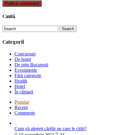
Caută
Categorii
Concursuri
De hotel
De prin Bucuresti
Evenimente
Fără categorie
Health
Hotel
În cămară
Popular
Recent
Comments
Cum vă alegeţi cărţile pe care le citiţi?
15 noiembrie 2011
33