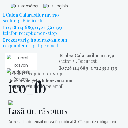
Română
English
Calea Calarasilor nr. 159
sector 3 , Bucuresti
0728 114 689, 0722 550 139
telefon receptie non-stop
rezervari@hotelrazvan.com
raspundem rapid pe email
Calea Calarasilor nr. 159
sector 3 , Bucuresti
0728 114 689, 0722 550 139
telefon receptie non-stop
ico_fb
rezervari@hotelrazvan.com
raspundem rapid pe email
Lasă un răspuns
Adresa ta de email nu va fi publicată.
Câmpurile obligatorii