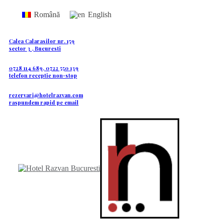
Română
English
Calea Calarasilor nr. 159
sector 3 , Bucuresti
0728 114 689, 0722 550 139
telefon receptie non-stop
rezervari@hotelrazvan.com
raspundem rapid pe email