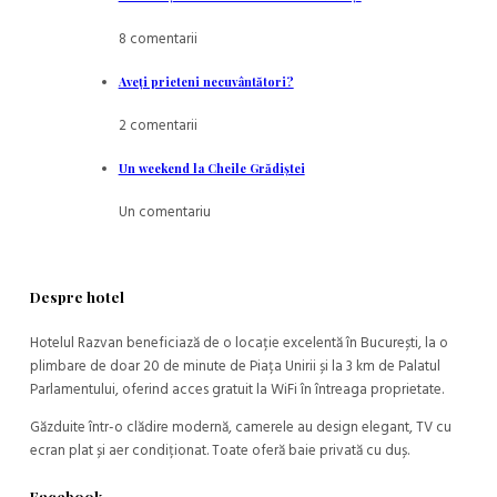
8 comentarii
Aveţi prieteni necuvântători?
2 comentarii
Un weekend la Cheile Grădiştei
Un comentariu
Despre hotel
Hotelul Razvan beneficiază de o locație excelentă în București, la o
plimbare de doar 20 de minute de Piața Unirii și la 3 km de Palatul
Parlamentului, oferind acces gratuit la WiFi în întreaga proprietate.
Găzduite într-o clădire modernă, camerele au design elegant, TV cu
ecran plat și aer condiționat. Toate oferă baie privată cu duș.
Facebook