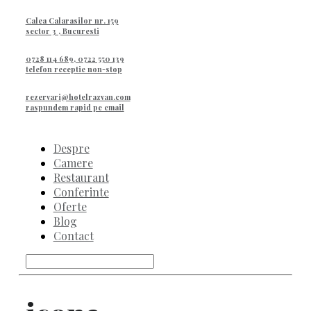
Calea Calarasilor nr. 159
sector 3 , Bucuresti
0728 114 689, 0722 550 139
telefon receptie non-stop
rezervari@hotelrazvan.com
raspundem rapid pe email
Despre
Camere
Restaurant
Conferinte
Oferte
Blog
Contact