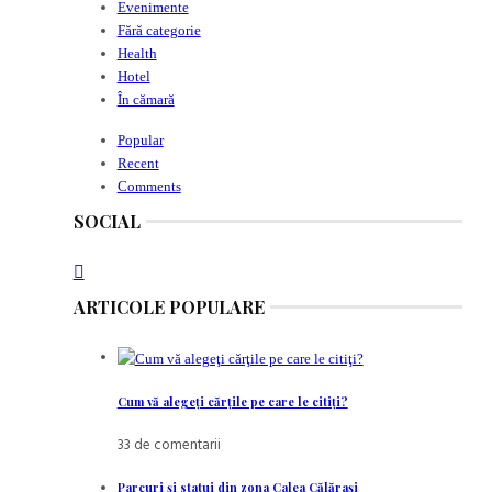
Evenimente
Fără categorie
Health
Hotel
În cămară
Popular
Recent
Comments
SOCIAL
ARTICOLE POPULARE
Cum vă alegeţi cărţile pe care le citiţi?
33 de comentarii
Parcuri şi statui din zona Calea Călăraşi