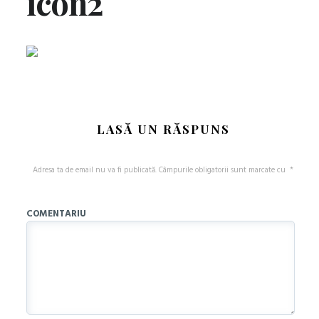
icon2
LASĂ UN RĂSPUNS
Adresa ta de email nu va fi publicată.
Câmpurile obligatorii sunt marcate cu
*
COMENTARIU