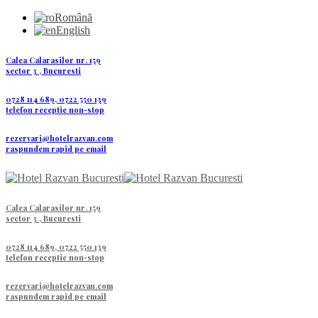
Română
English
Calea Calarasilor nr. 159
sector 3 , Bucuresti
0728 114 689, 0722 550 139
telefon receptie non-stop
rezervari@hotelrazvan.com
raspundem rapid pe email
Calea Calarasilor nr. 159
sector 3 , Bucuresti
0728 114 689, 0722 550 139
telefon receptie non-stop
rezervari@hotelrazvan.com
raspundem rapid pe email