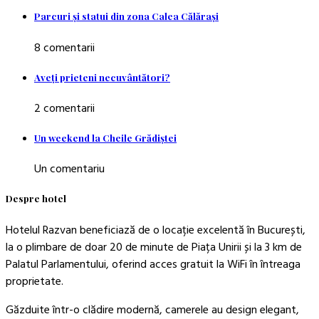
Parcuri şi statui din zona Calea Călăraşi
8 comentarii
Aveţi prieteni necuvântători?
2 comentarii
Un weekend la Cheile Grădiştei
Un comentariu
Despre hotel
Hotelul Razvan beneficiază de o locație excelentă în București,
la o plimbare de doar 20 de minute de Piața Unirii și la 3 km de
Palatul Parlamentului, oferind acces gratuit la WiFi în întreaga
proprietate.
Găzduite într-o clădire modernă, camerele au design elegant,