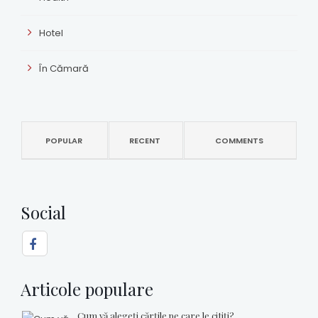
Hotel
În Cămară
POPULAR
RECENT
COMMENTS
Social
Articole populare
Cum vă alegeţi cărţile pe care le citiţi?