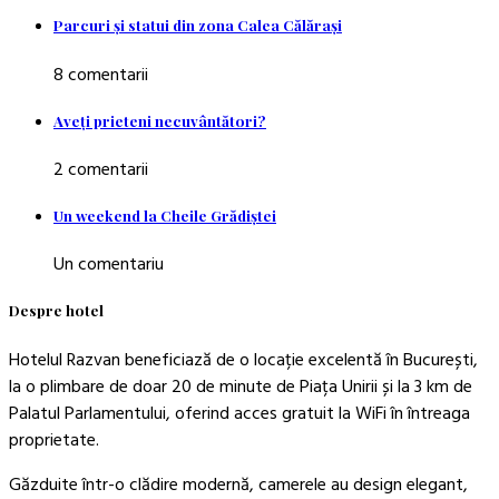
Parcuri şi statui din zona Calea Călăraşi
8 comentarii
Aveţi prieteni necuvântători?
2 comentarii
Un weekend la Cheile Grădiştei
Un comentariu
Despre hotel
Hotelul Razvan beneficiază de o locație excelentă în București,
la o plimbare de doar 20 de minute de Piața Unirii și la 3 km de
Palatul Parlamentului, oferind acces gratuit la WiFi în întreaga
proprietate.
Găzduite într-o clădire modernă, camerele au design elegant,