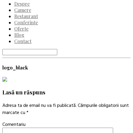
Această
Despre
comandă
Camere
rapidă
Restaurant
activează
Conferinte
cititorul
Oferte
de
Blog
ecran
pentru
Contact
a
vă
ajuta
să
navigați
logo_black
și
să
interacționați
cu
Lasă un răspuns
conținutul.
Adresa ta de email nu va fi publicată.
Câmpurile obligatorii sunt
marcate cu
*
Comentariu