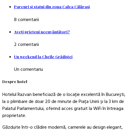
Parcuri şi statui din zona Calea Călăraşi
8 comentarii
Aveţi prieteni necuvântători?
2 comentarii
Un weekend la Cheile Grădiştei
Un comentariu
Despre hotel
Hotelul Razvan beneficiază de o locație excelentă în București,
la o plimbare de doar 20 de minute de Piața Unirii și la 3 km de
Palatul Parlamentului, oferind acces gratuit la WiFi în întreaga
proprietate.
Găzduite într-o clădire modernă, camerele au design elegant,