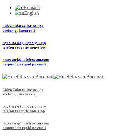
Română
English
Calea Calarasilor nr. 159
sector 3 , Bucuresti
0728 114 689, 0722 550 139
telefon receptie non-stop
rezervari@hotelrazvan.com
raspundem rapid pe email
Calea Calarasilor nr. 159
sector 3 , Bucuresti
0728 114 689, 0722 550 139
telefon receptie non-stop
rezervari@hotelrazvan.com
raspundem rapid pe email