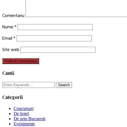
Comentariu
Nume
*
Email
*
Site web
Caută
Categorii
Concursuri
De hotel
De prin Bucuresti
Evenimente