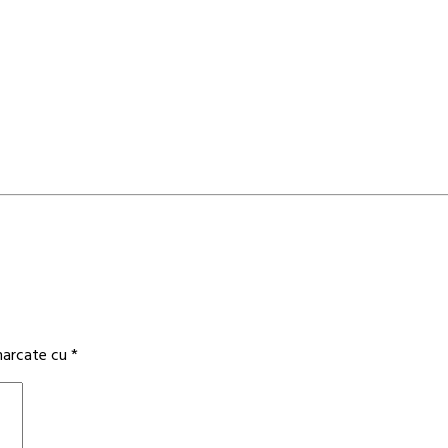
 marcate cu
*