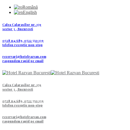
Română
English
Calea Calarasilor nr. 159
sector 3 , Bucuresti
0728 114 689, 0722 550 139
telefon receptie non-stop
rezervari@hotelrazvan.com
raspundem rapid pe email
Calea Calarasilor nr. 159
sector 3 , Bucuresti
0728 114 689, 0722 550 139
telefon receptie non-stop
rezervari@hotelrazvan.com
raspundem rapid pe email