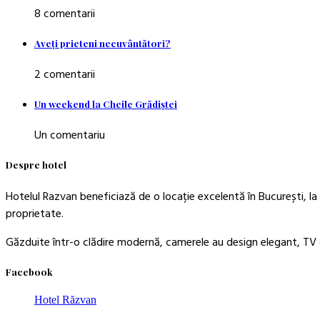
8 comentarii
Aveţi prieteni necuvântători?
2 comentarii
Un weekend la Cheile Grădiştei
Un comentariu
Despre hotel
Hotelul Razvan beneficiază de o locație excelentă în București, la 
proprietate.
Găzduite într-o clădire modernă, camerele au design elegant, TV c
Facebook
Hotel Răzvan