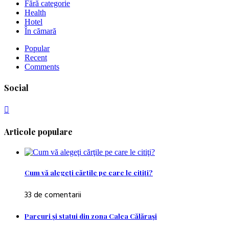
Fără categorie
Health
Hotel
În cămară
Popular
Recent
Comments
Social
Articole populare
Cum vă alegeţi cărţile pe care le citiţi?
33 de comentarii
Parcuri şi statui din zona Calea Călăraşi