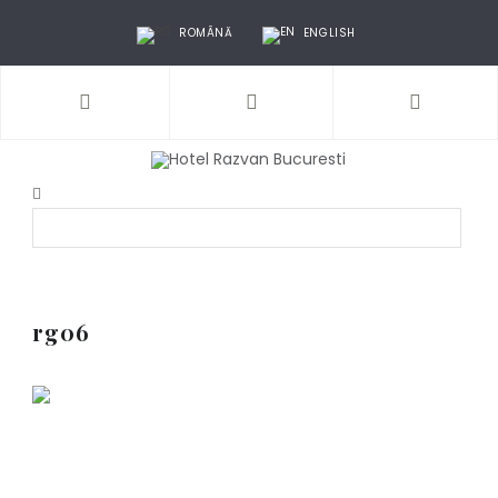
ROMÂNĂ
ENGLISH
rg06