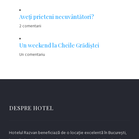
Aveţi prieteni necuvântători?
2 comentarii
Un weekend la Cheile Grădiştei
Un comentariu
DESPRE HOTEL
Hotelul Razvan beneficiază de o locație excelentă în București,