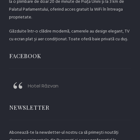
la o plimbare de doar 20 de minute de Piața Unirii și la 3 km de
Palatul Parlamentului, oferind acces gratuit la WiFi în întreaga
proprietate.
Găzduite într-o clădire modernă, camerele au design elegant, TV
cu ecran plat și aer condiționat. Toate oferă baie privată cu duș.
FACEBOOK
Hotel Răzvan
NEWSLETTER
Abonează-te la newsletter-ul nostru ca să primești noutăți
despre evenimentele din București și acces preferențial la