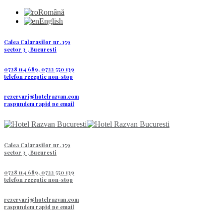
Română
English
Calea Calarasilor nr. 159
sector 3 , Bucuresti
0728 114 689, 0722 550 139
telefon receptie non-stop
rezervari@hotelrazvan.com
raspundem rapid pe email
Calea Calarasilor nr. 159
sector 3 , Bucuresti
0728 114 689, 0722 550 139
telefon receptie non-stop
rezervari@hotelrazvan.com
raspundem rapid pe email