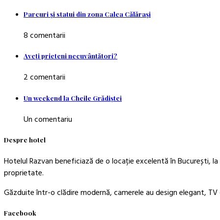
Parcuri şi statui din zona Calea Călăraşi
8 comentarii
Aveţi prieteni necuvântători?
2 comentarii
Un weekend la Cheile Grădiştei
Un comentariu
Despre hotel
Hotelul Razvan beneficiază de o locație excelentă în București, la 
proprietate.
Găzduite într-o clădire modernă, camerele au design elegant, TV c
Facebook