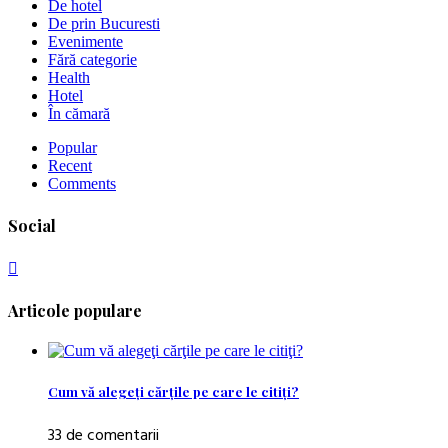
De hotel
De prin Bucuresti
Evenimente
Fără categorie
Health
Hotel
În cămară
Popular
Recent
Comments
Social
Articole populare
Cum vă alegeţi cărţile pe care le citiţi?
33 de comentarii