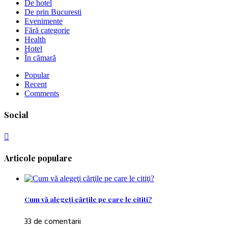
De hotel
De prin Bucuresti
Evenimente
Fără categorie
Health
Hotel
În cămară
Popular
Recent
Comments
Social
Articole populare
Cum vă alegeţi cărţile pe care le citiţi?
33 de comentarii