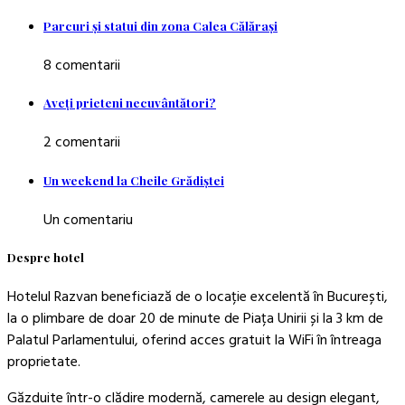
Parcuri şi statui din zona Calea Călăraşi
8 comentarii
Aveţi prieteni necuvântători?
2 comentarii
Un weekend la Cheile Grădiştei
Un comentariu
Despre hotel
Hotelul Razvan beneficiază de o locație excelentă în București,
la o plimbare de doar 20 de minute de Piața Unirii și la 3 km de
Palatul Parlamentului, oferind acces gratuit la WiFi în întreaga
proprietate.
Găzduite într-o clădire modernă, camerele au design elegant,