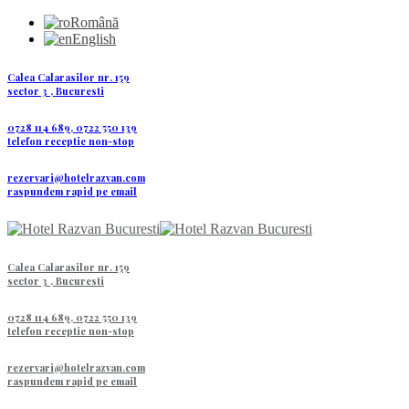
Română
English
Calea Calarasilor nr. 159
sector 3 , Bucuresti
0728 114 689, 0722 550 139
telefon receptie non-stop
rezervari@hotelrazvan.com
raspundem rapid pe email
Calea Calarasilor nr. 159
sector 3 , Bucuresti
0728 114 689, 0722 550 139
telefon receptie non-stop
rezervari@hotelrazvan.com
raspundem rapid pe email