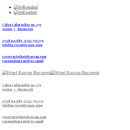
Română
English
Calea Calarasilor nr. 159
sector 3 , Bucuresti
0728 114 689, 0722 550 139
telefon receptie non-stop
rezervari@hotelrazvan.com
raspundem rapid pe email
Calea Calarasilor nr. 159
sector 3 , Bucuresti
0728 114 689, 0722 550 139
telefon receptie non-stop
rezervari@hotelrazvan.com
raspundem rapid pe email