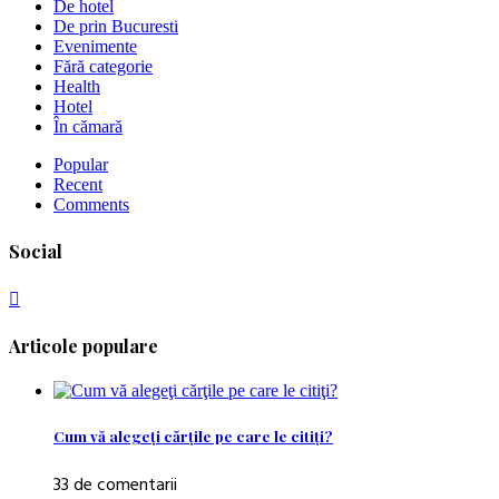
De hotel
De prin Bucuresti
Evenimente
Fără categorie
Health
Hotel
În cămară
Popular
Recent
Comments
Social
Articole populare
Cum vă alegeţi cărţile pe care le citiţi?
33 de comentarii