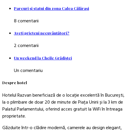
Parcuri şi statui din zona Calea Călăraşi
8 comentarii
Aveţi prieteni necuvântători?
2 comentarii
Un weekend la Cheile Grădiştei
Un comentariu
Despre hotel
Hotelul Razvan beneficiază de o locație excelentă în București,
la o plimbare de doar 20 de minute de Piața Unirii și la 3 km de
Palatul Parlamentului, oferind acces gratuit la WiFi în întreaga
proprietate.
Găzduite într-o clădire modernă, camerele au design elegant,