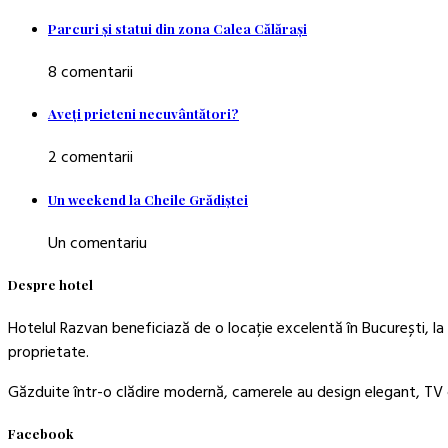
Parcuri şi statui din zona Calea Călăraşi
8 comentarii
Aveţi prieteni necuvântători?
2 comentarii
Un weekend la Cheile Grădiştei
Un comentariu
Despre hotel
Hotelul Razvan beneficiază de o locație excelentă în București, la 
proprietate.
Găzduite într-o clădire modernă, camerele au design elegant, TV c
Facebook