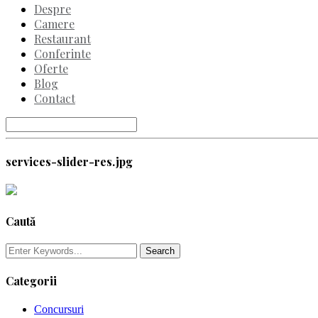
Despre
Camere
Restaurant
Conferinte
Oferte
Blog
Contact
services-slider-res.jpg
Caută
Categorii
Concursuri