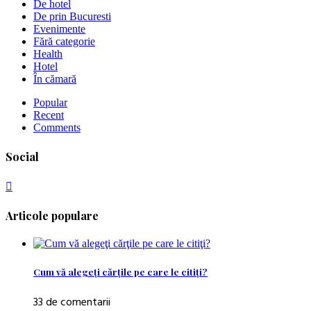
De hotel
De prin Bucuresti
Evenimente
Fără categorie
Health
Hotel
În cămară
Popular
Recent
Comments
Social
Articole populare
Cum vă alegeţi cărţile pe care le citiţi?
33 de comentarii