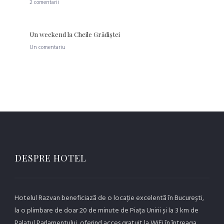
2 comentarii
Un weekend la Cheile Grădiştei
Un comentariu
DESPRE HOTEL
Hotelul Razvan beneficiază de o locație excelentă în București,
la o plimbare de doar 20 de minute de Piața Unirii și la 3 km de
Palatul Parlamentului, oferind acces gratuit la WiFi în întreaga