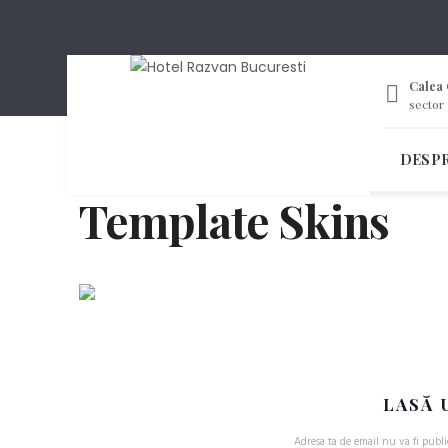
Calea 
sector 
DESP
Template Skins
LASĂ 
Adresa ta de email nu va fi publi