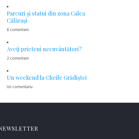
Parcuri şi statui din zona Calea
Călăraşi
8 comentarii
Aveţi prieteni necuvântători?
2 comentarii
Un weekend la Cheile Grădiştei
Un comentariu
NEWSLETTER