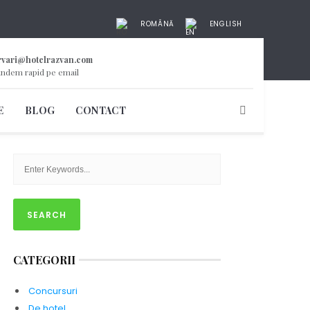
ROMÂNĂ
ENGLISH
rvari@hotelrazvan.com
ndem rapid pe email
E
BLOG
CONTACT
CAUTĂ
CATEGORII
Concursuri
De hotel