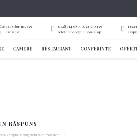
Calarasilor nr. 159
0728 114 689, 0722 550 139
reze
3 , Bucuresti
telefon receptie non-stop
raspu
RE
CAMERE
RESTAURANT
CONFERINTE
OFERT
UN RĂSPUNS
cată.
Câmpurile obligatorii sunt marcate cu
*