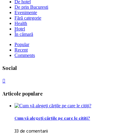
De hotel
De prin Bucuresti
Evenimente
Fără categorie
Health
Hotel
În cămară
Popular
Recent
Comments
Social
Articole populare
Cum vă alegeţi cărţile pe care le citiţi?
33 de comentarii