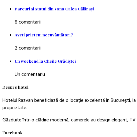
Parcuri şi statui din zona Calea Călăraşi
8 comentarii
Aveţi prieteni necuvântători?
2 comentarii
Un weekend la Cheile Grădiştei
Un comentariu
Despre hotel
Hotelul Razvan beneficiază de o locație excelentă în București, la 
proprietate.
Găzduite într-o clădire modernă, camerele au design elegant, TV c
Facebook