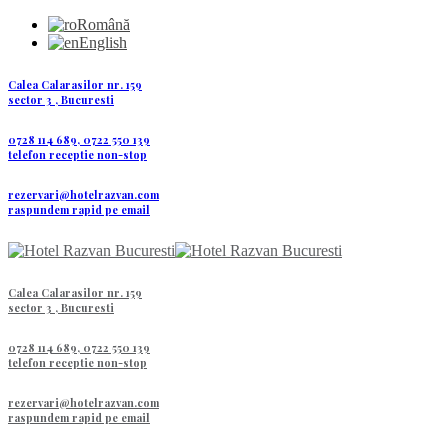
Română
English
Calea Calarasilor nr. 159
sector 3 , Bucuresti
0728 114 689, 0722 550 139
telefon receptie non-stop
rezervari@hotelrazvan.com
raspundem rapid pe email
Calea Calarasilor nr. 159
sector 3 , Bucuresti
0728 114 689, 0722 550 139
telefon receptie non-stop
rezervari@hotelrazvan.com
raspundem rapid pe email