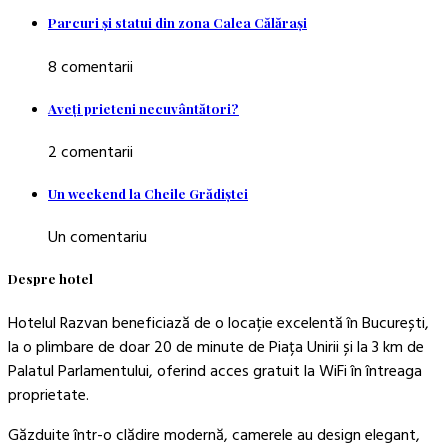
Parcuri şi statui din zona Calea Călăraşi
8 comentarii
Aveţi prieteni necuvântători?
2 comentarii
Un weekend la Cheile Grădiştei
Un comentariu
Despre hotel
Hotelul Razvan beneficiază de o locație excelentă în București,
la o plimbare de doar 20 de minute de Piața Unirii și la 3 km de
Palatul Parlamentului, oferind acces gratuit la WiFi în întreaga
proprietate.
Găzduite într-o clădire modernă, camerele au design elegant,