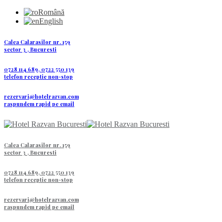
Română
English
Calea Calarasilor nr. 159
sector 3 , Bucuresti
0728 114 689, 0722 550 139
telefon receptie non-stop
rezervari@hotelrazvan.com
raspundem rapid pe email
Calea Calarasilor nr. 159
sector 3 , Bucuresti
0728 114 689, 0722 550 139
telefon receptie non-stop
rezervari@hotelrazvan.com
raspundem rapid pe email