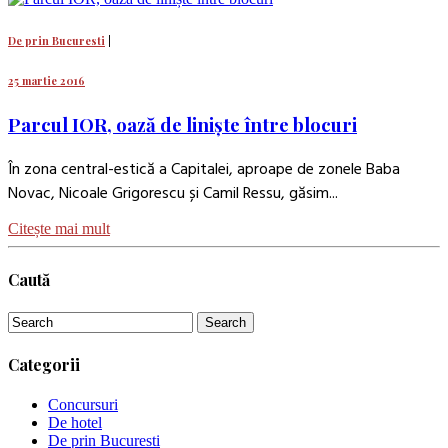
De prin Bucuresti
|
25 martie 2016
Parcul IOR, oază de liniște între blocuri
În zona central-estică a Capitalei, aproape de zonele Baba
Novac, Nicoale Grigorescu și Camil Ressu, găsim...
Citește mai mult
Caută
Categorii
Concursuri
De hotel
De prin Bucuresti