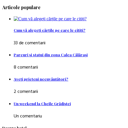
Articole populare
Cum vă alegeţi cărţile pe care le citiţi?
33 de comentarii
Parcuri şi statui din zona Calea Călăraşi
8 comentarii
Aveţi prieteni necuvântători?
2 comentarii
Un weekend la Cheile Grădiştei
Un comentariu
Despre hotel