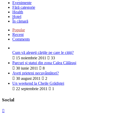
Evenimente
Fără categorie
Health
Hotel
În cămară
Popular
Recent
Comments
Cum vă alegeţi cărţile pe care le citiţi?
15 noiembrie 2011
33
Parcuri şi statui din zona Calea Călăraşi
30 iunie 2011
8
Aveţi prieteni necuvântători?
30 august 2011
2
Un weekend la Cheile Grădiştei
22 septembrie 2011
1
Social