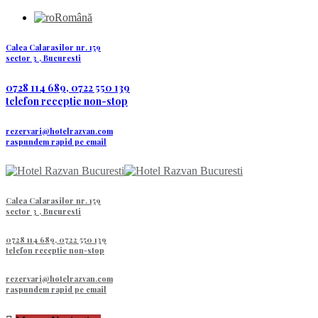
Română
Calea Calarasilor nr. 159
sector 3 , Bucuresti
0728 114 689, 0722 550 139
telefon receptie non-stop
rezervari@hotelrazvan.com
raspundem rapid pe email
Calea Calarasilor nr. 159
sector 3 , Bucuresti
0728 114 689, 0722 550 139
telefon receptie non-stop
rezervari@hotelrazvan.com
raspundem rapid pe email