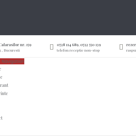
alarasilor nr. 159
0728 114 689, 0722 550 139
reze
3 , Bucuresti
telefon receptie non-stop
raspu
-
Navigation
e
e
rant
inte
ct