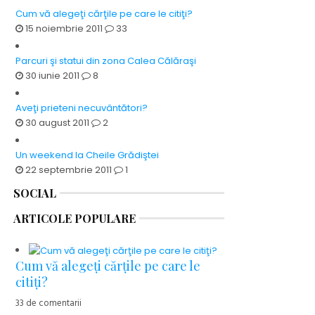
Cum vă alegeţi cărţile pe care le citiţi?
15 noiembrie 2011
33
Parcuri şi statui din zona Calea Călăraşi
30 iunie 2011
8
Aveţi prieteni necuvântători?
30 august 2011
2
Un weekend la Cheile Grădiştei
22 septembrie 2011
1
SOCIAL
ARTICOLE POPULARE
Cum vă alegeţi cărţile pe care le
citiţi?
33 de comentarii