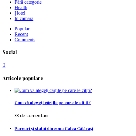
Fără categorie
Health
Hotel
În cămară
Popular
Recent
Comments
Social
Articole populare
Cum vă alegeţi cărţile pe care le citiţi?
33 de comentarii
Parcuri şi statui din zona Calea Călăraşi