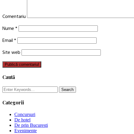
Comentariu
Nume
*
Email
*
Site web
Caută
Categorii
Concursuri
De hotel
De prin Bucuresti
Evenimente