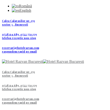
Română
English
Calea Calarasilor nr. 159
sector 3 , Bucuresti
0728 114 689, 0722 550 139
telefon receptie non-stop
rezervari@hotelrazvan.com
raspundem rapid pe email
Calea Calarasilor nr. 159
sector 3 , Bucuresti
0728 114 689, 0722 550 139
telefon receptie non-stop
rezervari@hotelrazvan.com
raspundem rapid pe email