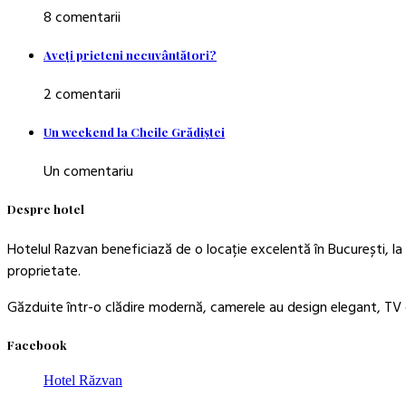
8 comentarii
Aveţi prieteni necuvântători?
2 comentarii
Un weekend la Cheile Grădiştei
Un comentariu
Despre hotel
Hotelul Razvan beneficiază de o locație excelentă în București, la 
proprietate.
Găzduite într-o clădire modernă, camerele au design elegant, TV c
Facebook
Hotel Răzvan