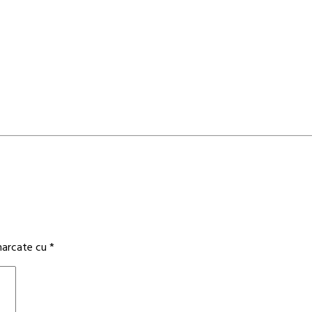
 marcate cu
*